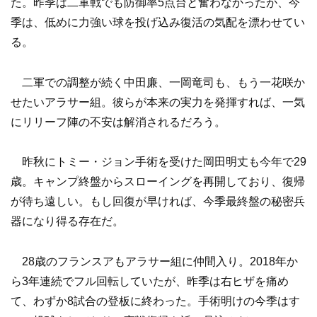
た。昨季は二軍戦でも防御率5点台と奮わなかったが、今
季は、低めに力強い球を投げ込み復活の気配を漂わせてい
る。
二軍での調整が続く中田廉、一岡竜司も、もう一花咲か
せたいアラサー組。彼らが本来の実力を発揮すれば、一気
にリリーフ陣の不安は解消されるだろう。
昨秋にトミー・ジョン手術を受けた岡田明丈も今年で29
歳。キャンプ終盤からスローイングを再開しており、復帰
が待ち遠しい。もし回復が早ければ、今季最終盤の秘密兵
器になり得る存在だ。
28歳のフランスアもアラサー組に仲間入り。2018年か
ら3年連続でフル回転していたが、昨季は右ヒザを痛め
て、わずか8試合の登板に終わった。手術明けの今季はす