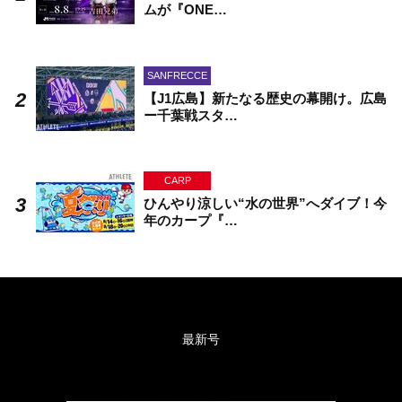
ムが『ONE…
SANFRECCE
【J1広島】新たなる歴史の幕開け。広島
ー千葉戦スタ…
CARP
ひんやり涼しい“水の世界”へダイブ！今
年のカープ『…
最新号