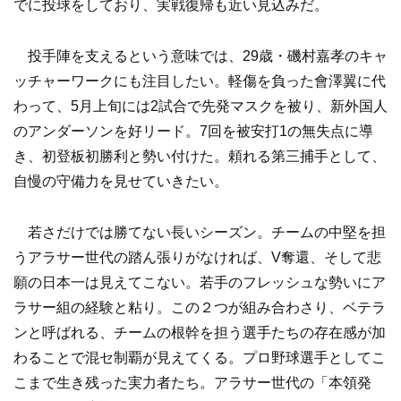
でに投球をしており、実戦復帰も近い見込みだ。
投手陣を支えるという意味では、29歳・磯村嘉孝のキャ
ッチャーワークにも注目したい。軽傷を負った會澤翼に代
わって、5月上旬には2試合で先発マスクを被り、新外国人
のアンダーソンを好リード。7回を被安打1の無失点に導
き、初登板初勝利と勢い付けた。頼れる第三捕手として、
自慢の守備力を見せていきたい。
若さだけでは勝てない長いシーズン。チームの中堅を担
うアラサー世代の踏ん張りがなければ、V奪還、そして悲
願の日本一は見えてこない。若手のフレッシュな勢いにア
ラサー組の経験と粘り。この２つが組み合わさり、ベテラ
ンと呼ばれる、チームの根幹を担う選手たちの存在感が加
わることで混セ制覇が見えてくる。プロ野球選手としてこ
こまで生き残った実力者たち。アラサー世代の「本領発