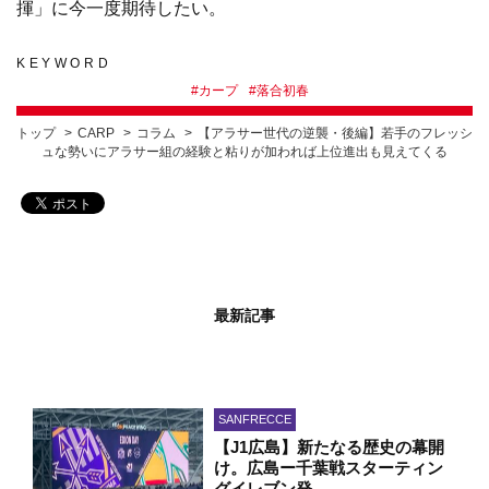
揮」に今一度期待したい。
KEYWORD
#
カープ
#
落合初春
トップ
CARP
コラム
【アラサー世代の逆襲・後編】若手のフレッシ
ュな勢いにアラサー組の経験と粘りが加われば上位進出も見えてくる
最新記事
SANFRECCE
【J1広島】新たなる歴史の幕開
け。広島ー千葉戦スターティン
グイレブン発…