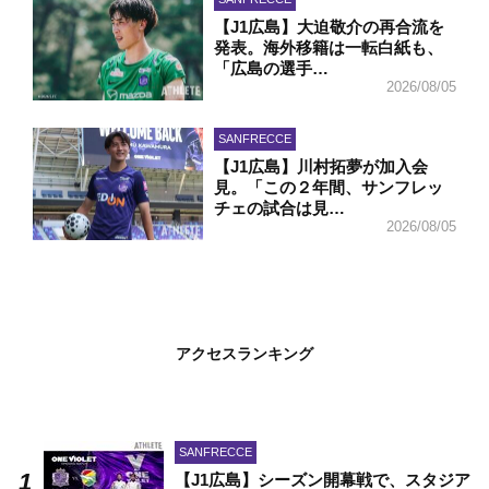
【J1広島】大迫敬介の再合流を
発表。海外移籍は一転白紙も、
「広島の選手…
2026/08/05
SANFRECCE
【J1広島】川村拓夢が加入会
見。「この２年間、サンフレッ
チェの試合は見…
2026/08/05
アクセスランキング
SANFRECCE
【J1広島】シーズン開幕戦で、スタジア