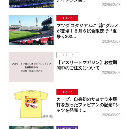
2026/08/08
CARP
マツダ スタジアムに“涼”グルメ
が登場！８月６試合限定で『夏
祭り202…
2026/08/07
OTHER
【アスリートマガジン】お盆期
間中のご注文について
2026/08/06
CARP
カープ、自身初のサヨナラ本塁
打を放ったファビアンの記念Tシ
ャツを発売！…
2026/08/05
SANFRECCE