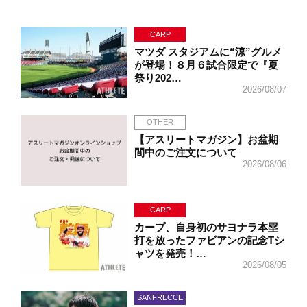
CARP
マツダ スタジアムに“涼”グルメ
が登場！８月６試合限定で『夏
祭り202…
2026/08/07
OTHER
【アスリートマガジン】お盆期
間中のご注文について
2026/08/06
CARP
カープ、自身初のサヨナラ本塁
打を放ったファビアンの記念Tシ
ャツを発売！…
2026/08/05
SANFRECCE