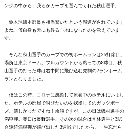
ンクの中から、我らがカープを選んでくれた秋山選手。
鈴木球団本部長も相当驚いたという報道がされています
よね。僕自身も天にも昇る心地になったのを覚えていま
す。
そんな秋山選手のカープでの初ホームランは25打席目。
場所は東京ドーム。フルカウントから粘っての8球目。秋
山選手の打った球は右中間に飛び込む先制の2ランホーム
ランとなりました。
僕はこの時、コロナに感染して療養中のホテルにいまし
た。ホテルの部屋で叫びたいのを我慢してのガッツポー
ズ。嬉しかったですね！余談ですが、この日は磯村選手の
満塁弾。翌日は長野選手、その次の試合は堂林選手と3試
合連続満塁弾が飛び出した3連戦でしたから、一生忘れら