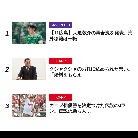
SANFRECCE
【J1広島】大迫敬介の再合流を発表。海
外移籍は一転…
CARP
クシャクシャのお札に込められた想い。
「給料をもらえ…
CARP
カープ初優勝を決定づけた伝説の3ラ
ン。伝説の助っ人…