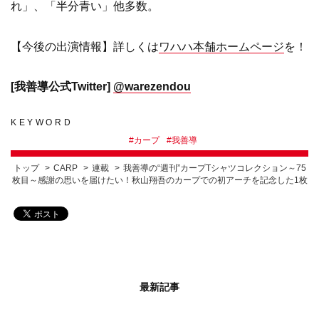
れ」、「半分青い」他多数。
【今後の出演情報】詳しくは
ワハハ本舗ホームページ
を！
[我善導公式Twitter]
@warezendou
KEYWORD
#
カープ
#
我善導
トップ
CARP
連載
我善導の“週刊”カープTシャツコレクション～75
枚目～感謝の思いを届けたい！秋山翔吾のカープでの初アーチを記念した1枚
最新記事