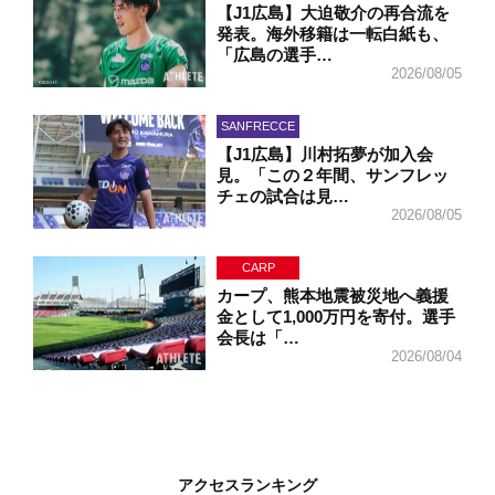
【J1広島】大迫敬介の再合流を
発表。海外移籍は一転白紙も、
「広島の選手…
2026/08/05
SANFRECCE
【J1広島】川村拓夢が加入会
見。「この２年間、サンフレッ
チェの試合は見…
2026/08/05
CARP
カープ、熊本地震被災地へ義援
金として1,000万円を寄付。選手
会長は「…
2026/08/04
アクセスランキング