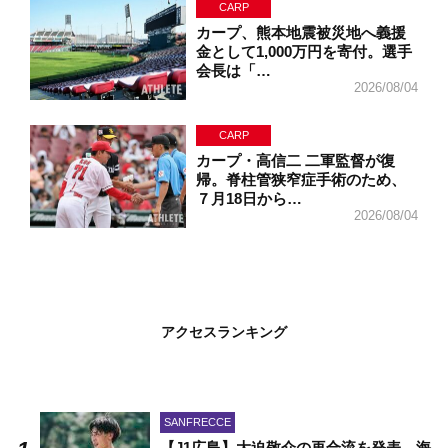
CARP
カープ、熊本地震被災地へ義援
金として1,000万円を寄付。選手
会長は「…
2026/08/04
CARP
カープ・高信二 二軍監督が復
帰。脊柱管狭窄症手術のため、
７月18日から…
2026/08/04
アクセスランキング
SANFRECCE
【J1広島】大迫敬介の再合流を発表。海