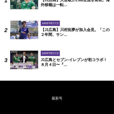
外移籍は一転…
SANFRECCE
【J1広島】川村拓夢が加入会見。「この
２年間、サン…
SANFRECCE
J1広島とセブン-イレブンが初コラボ！
８月４日〜『…
最新号