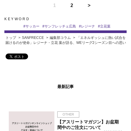
1
2
KEYWORD
#
サッカー
#
サンフレッチェ広島
#
レジーナ
#
立花葉
トップ
SANFRECCE
編集部コラム
「エネルギッシュに熱い試合を
届けるのが使命」レジーナ・立花 葉が語る、WEリーグ2シーズン目への思い
最新記事
OTHER
【アスリートマガジン】お盆期
間中のご注文について