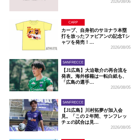
2026/08/06
CARP
カープ、自身初のサヨナラ本塁
打を放ったファビアンの記念Tシ
ャツを発売！…
2026/08/05
SANFRECCE
【J1広島】大迫敬介の再合流を
発表。海外移籍は一転白紙も、
「広島の選手…
2026/08/05
SANFRECCE
【J1広島】川村拓夢が加入会
見。「この２年間、サンフレッ
チェの試合は見…
2026/08/05