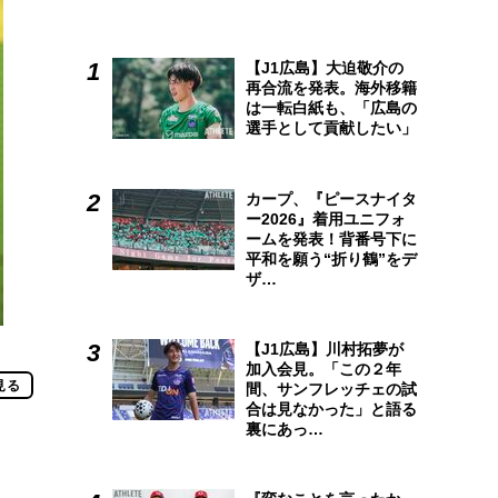
【J1広島】大迫敬介の
再合流を発表。海外移籍
は一転白紙も、「広島の
選手として貢献したい」
カープ、『ピースナイタ
ー2026』着用ユニフォ
ームを発表！背番号下に
平和を願う“折り鶴”をデ
ザ…
【J1広島】川村拓夢が
加入会見。「この２年
見る
間、サンフレッチェの試
合は見なかった」と語る
裏にあっ…