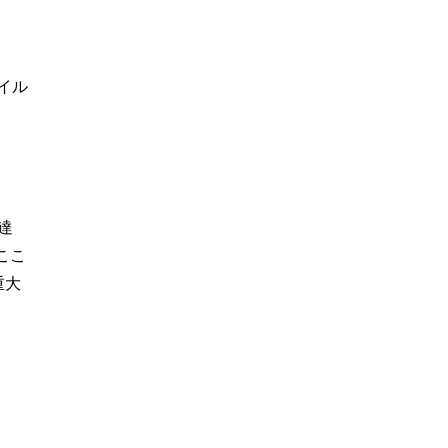
イル
達
ここ
重大