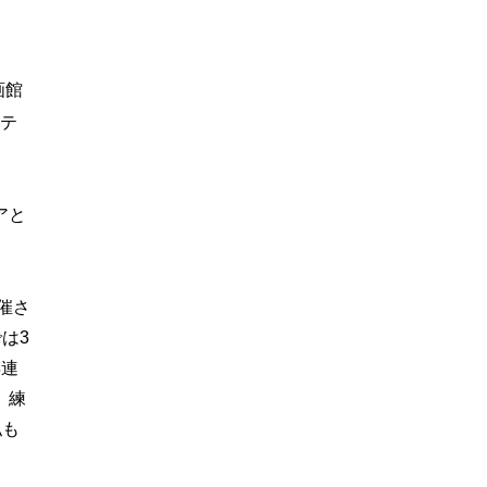
画館
もテ
アと
催さ
は3
年連
。練
私も