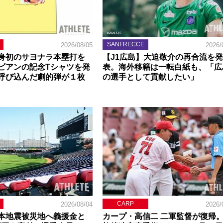
SANFRECCE
2026/08/05
2026/
身初のサヨナラ本塁打を
【J1広島】大迫敬介の再合流を発
ビアンの記念Tシャツを発
表。海外移籍は一転白紙も、「広
呼び込んだ劇的弾が１枚
の選手として貢献したい」
CARP
2026/08/04
2026/
本地震被災地へ義援金と
カープ・高信二 二軍監督が復帰