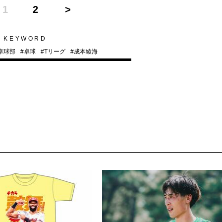
1
2
KEYWORD
卓球部
#
卓球
#
Tリーグ
#
成本綾海