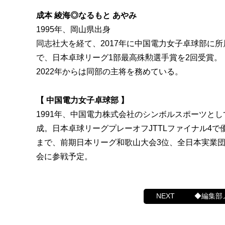
成本 綾海◎なるもと あやみ
1995年、岡山県出身
同志社大を経て、2017年に中国電力女子卓球部に
で、日本卓球リーグ1部最高殊勲選手賞を2回受賞。
2022年からは同部の主将を務めている。
【 中国電力女子卓球部 】
1991年、中国電力株式会社のシンボルスポーツとして
成。日本卓球リーグプレーオフJTTLファイナル4で
まで、前期日本リーグ和歌山大会3位、全日本実業団
会に参戦予定。
◆編集部