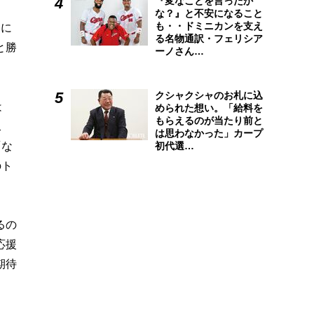
『変なことを言ったか
な？』と不安になること
も・・ドミニカンを支え
選に
る名物通訳・フェリシア
と勝
ーノさん…
クシャクシャのお札に込
は
められた想い。「給料を
もらえるのが当たり前と
二
は思わなかった」カープ
「な
初代選…
のト
るの
応援
期待