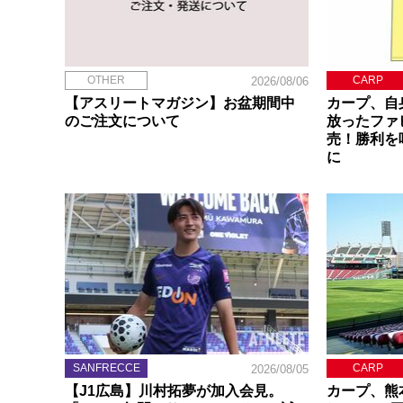
OTHER
CARP
2026/08/06
【アスリートマガジン】お盆期間中
カープ、自
のご注文について
放ったファ
売！勝利を
に
SANFRECCE
CARP
2026/08/05
【J1広島】川村拓夢が加入会見。
カープ、熊