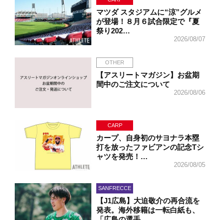
マツダ スタジアムに“涼”グルメ
が登場！８月６試合限定で『夏
祭り202…
2026/08/07
OTHER
【アスリートマガジン】お盆期
間中のご注文について
2026/08/06
CARP
カープ、自身初のサヨナラ本塁
打を放ったファビアンの記念Tシ
ャツを発売！…
2026/08/05
SANFRECCE
【J1広島】大迫敬介の再合流を
発表。海外移籍は一転白紙も、
「広島の選手…