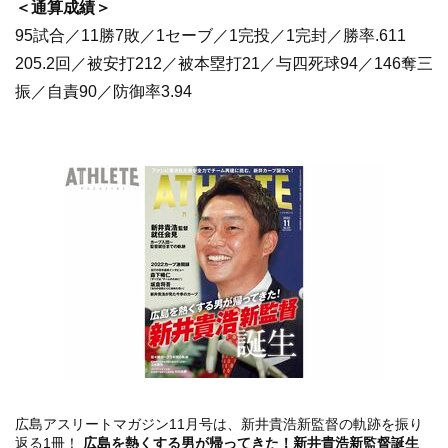
＜通算成績＞
95試合／11勝7敗／1セーブ／1完投／1完封／勝率.611
205.2回／被安打212／被本塁打21／与四死球94／146奪三
振／自責90／防御率3.94
広島アスリートマガジン11月号は、新井貴浩新監督の軌跡を振り
返る1冊！
広島を熱くする男が帰ってきた！新井貴浩新監督誕生