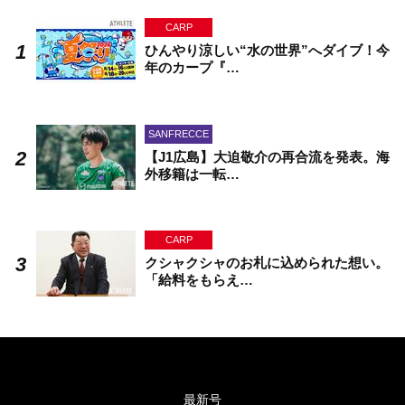
CARP
ひんやり涼しい“水の世界”へダイブ！今
年のカープ『…
SANFRECCE
【J1広島】大迫敬介の再合流を発表。海
外移籍は一転…
CARP
クシャクシャのお札に込められた想い。
「給料をもらえ…
最新号