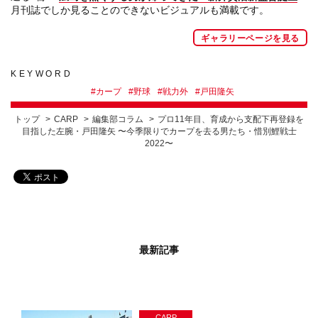
月刊誌でしか見ることのできないビジュアルも満載です。
ギャラリーページを見る
KEYWORD
#
カープ
#
野球
#
戦力外
#
戸田隆矢
トップ
CARP
編集部コラム
プロ11年目、育成から支配下再登録を
目指した左腕・戸田隆矢 〜今季限りでカープを去る男たち・惜別鯉戦士
2022〜
最新記事
CARP