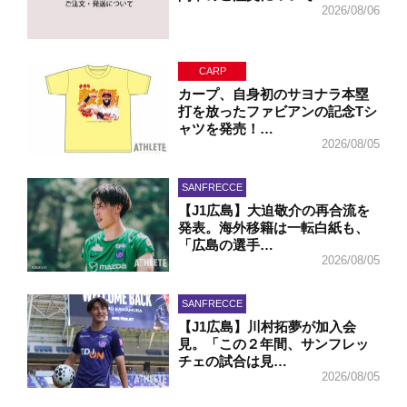
2026/08/06
CARP
カープ、自身初のサヨナラ本塁
打を放ったファビアンの記念Tシ
ャツを発売！…
2026/08/05
SANFRECCE
【J1広島】大迫敬介の再合流を
発表。海外移籍は一転白紙も、
「広島の選手…
2026/08/05
SANFRECCE
【J1広島】川村拓夢が加入会
見。「この２年間、サンフレッ
チェの試合は見…
2026/08/05