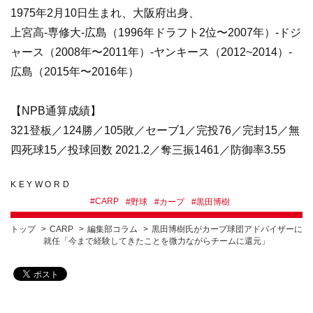
1975年2月10日生まれ、大阪府出身、
上宮高-専修大-広島（1996年ドラフト2位〜2007年）-ドジ
ャース（2008年〜2011年）-ヤンキース（2012~2014）-
広島（2015年〜2016年）
【NPB通算成績】
321登板／124勝／105敗／セーブ1／完投76／完封15／無
四死球15／投球回数 2021.2／奪三振1461／防御率3.55
KEYWORD
#
CARP
#
野球
#
カープ
#
黒田博樹
トップ
CARP
編集部コラム
黒田博樹氏がカープ球団アドバイザーに
就任「今まで経験してきたことを微力ながらチームに還元」