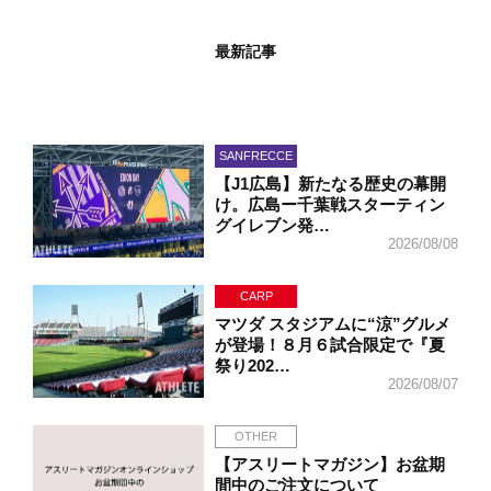
最新記事
SANFRECCE
【J1広島】新たなる歴史の幕開
け。広島ー千葉戦スターティン
グイレブン発…
2026/08/08
CARP
マツダ スタジアムに“涼”グルメ
が登場！８月６試合限定で『夏
祭り202…
2026/08/07
OTHER
【アスリートマガジン】お盆期
間中のご注文について