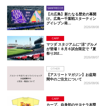
SANFRECCE
【J1広島】新たなる歴史の幕開
け。広島ー千葉戦スターティン
グイレブン発…
2026/08/08
CARP
マツダ スタジアムに“涼”グルメ
が登場！８月６試合限定で『夏
祭り202…
2026/08/07
OTHER
【アスリートマガジン】お盆期
間中のご注文について
2026/08/06
CARP
カープ、自身初のサヨナラ本塁