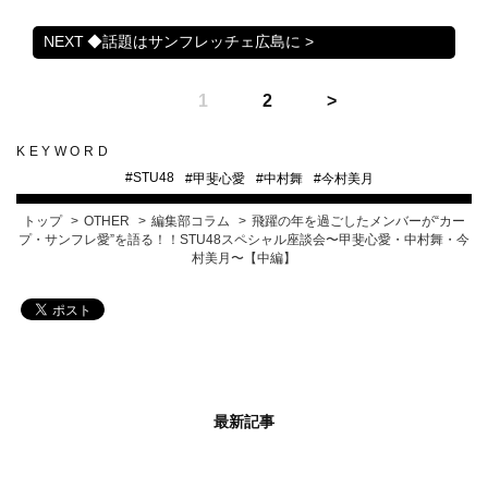
◆話題はサンフレッチェ広島に >
1
2
KEYWORD
#
STU48
#
甲斐心愛
#
中村舞
#
今村美月
トップ
OTHER
編集部コラム
飛躍の年を過ごしたメンバーが“カー
プ・サンフレ愛”を語る！！STU48スペシャル座談会〜甲斐心愛・中村舞・今
村美月〜【中編】
最新記事