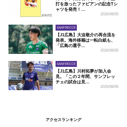
打を放ったファビアンの記念Tシ
ャツを発売！…
2026/08/05
SANFRECCE
【J1広島】大迫敬介の再合流を
発表。海外移籍は一転白紙も、
「広島の選手…
2026/08/05
SANFRECCE
【J1広島】川村拓夢が加入会
見。「この２年間、サンフレッ
チェの試合は見…
2026/08/05
アクセスランキング