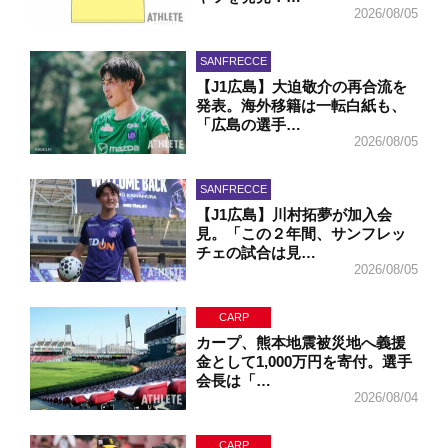
2026/08/05
SANFRECCE
【J1広島】大迫敬介の再合流を
発表。海外移籍は一転白紙も、
「広島の選手…
2026/08/05
SANFRECCE
【J1広島】川村拓夢が加入会
見。「この２年間、サンフレッ
チェの試合は見…
2026/08/05
CARP
カープ、熊本地震被災地へ義援
金として1,000万円を寄付。選手
会長は「…
2026/08/04
CARP