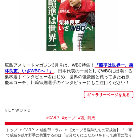
広島アスリートマガジン3月号は、WBC特集！
『照準は世界一。栗
林良吏、いざWBCへ！』
。日本代表の一員としてWBCに出場する
栗林選手インタビューをはじめ、世界の強豪国と戦ってきた石原
慶幸コーチ、川﨑宗則選手のインタビューにもご注目ください！
ギャラリーページを見る
KEYWORD
#
CARP
#
カープ
#
西川龍馬
トップ
CARP
編集部コラム
【カープ首脳陣たちの育成論】 「一軍
で成績を残す野手に共通するのは『自分なりにこだわりをもって練習に取り