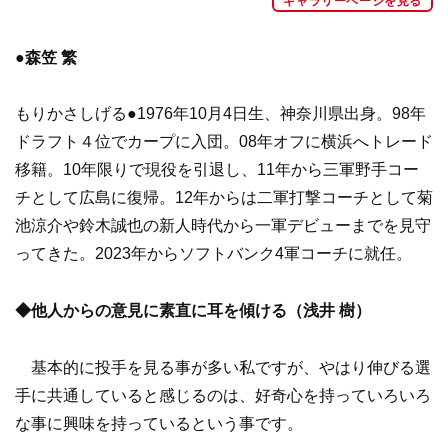
ギャラリーページを見る
●森笠 繁
もりかさしげる●1976年10月4日生、神奈川県出身。98年
ドラフト４位でカープに入団。08年オフに横浜へトレード
移籍。10年限りで現役を引退し、11年から三軍野手コー
チとして広島に復帰。12年からは二軍打撃コーチとして菊
池涼介や鈴木誠也の新人時代から一軍デビューまでを見守
ってきた。2023年からソフトバンク4軍コーチに就任。
◆他人からの意見に素直に耳を傾ける（浅井 樹）
基本的に投手を見る事が多い私ですが、やはり伸びる選
手に共通していると感じるのは、好奇心を持っていろいろ
な事に興味を持っているという事です。