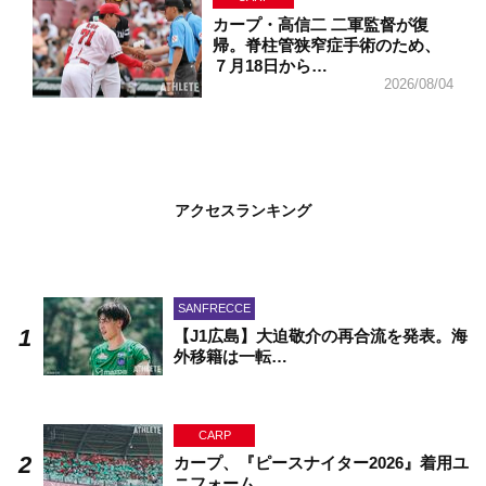
カープ・高信二 二軍監督が復
帰。脊柱管狭窄症手術のため、
７月18日から…
2026/08/04
アクセスランキング
SANFRECCE
【J1広島】大迫敬介の再合流を発表。海
外移籍は一転…
CARP
カープ、『ピースナイター2026』着用ユ
ニフォーム…