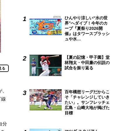
ひんやり涼しい“水の世
界”へダイブ！今年のカ
ープ『夏祭り2026開
催』はタワースプラッシ
ュや水…
【夏の記憶・甲子園】堂
林翔太・中田廉の伝説の
試合を振り返る
見る
が、
百年構想リーグだからこ
そ「チャレンジしていき
打線
たい」。サンフレッチェ
広島・山﨑大地が掲げた
目標
自分