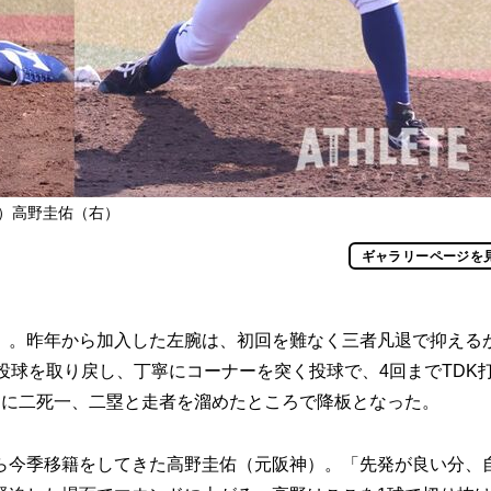
左）高野圭佑（右）
ギャラリーページを
。昨年から加入した左腕は、初回を難なく三者凡退で抑える
投球を取り戻し、丁寧にコーナーを突く投球で、4回までTDK
回に二死一、二塁と走者を溜めたところで降板となった。
今季移籍をしてきた高野圭佑（元阪神）。「先発が良い分、