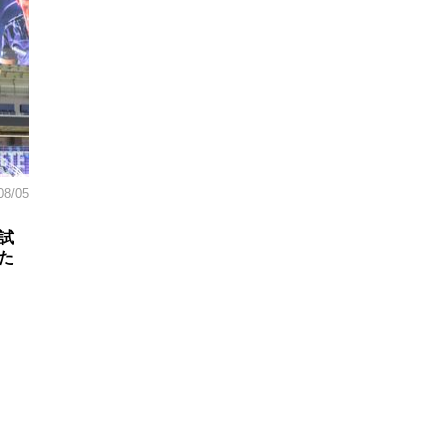
08/05
試
た