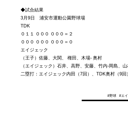
◆試合結果
3月9日 浦安市運動公園野球場
TDK
０１１ ０００ ０００＝２
０００ ０００ ０００＝０
エイジェック
（王子）佐藤、大関、 権田、木場- 奥村
（エイジェック）石井、高野、安藤、竹内-岡島、山
二塁打：エイジェック内田（7回）、TDK奥村（9回
#
野球
#
エイ