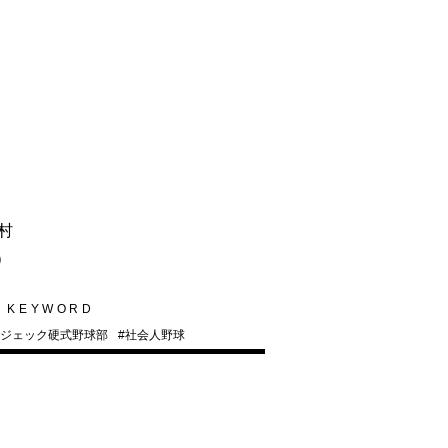
村
）
KEYWORD
ジェック硬式野球部
#
社会人野球