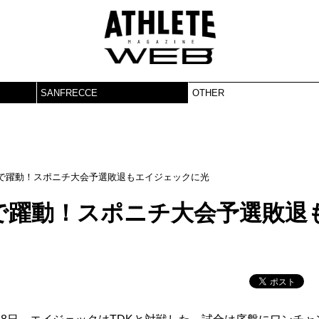
SANFRECCE
OTHER
で躍動！スポニチ大会予選敗退もエイジェックに光
で躍動！スポニチ大会予選敗退