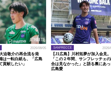
SANFRECCE
2026/08/05
2026/
】大迫敬介の再合流を発
【J1広島】川村拓夢が加入会見。
籍は一転白紙も、「広島
「この２年間、サンフレッチェの
て貢献したい」
合は見なかった」と語る裏にあっ
広島愛