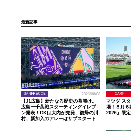
最新記事
SANFRECCE
CARP
2026/08/08
【J1広島】新たなる歴史の幕開け。
マツダ ス
広島ー千葉戦スターティングイレブ
場！８月６
ン発表！GKは大内が先発、復帰の川
2026』限
村、新加入のアレーはサブスタート