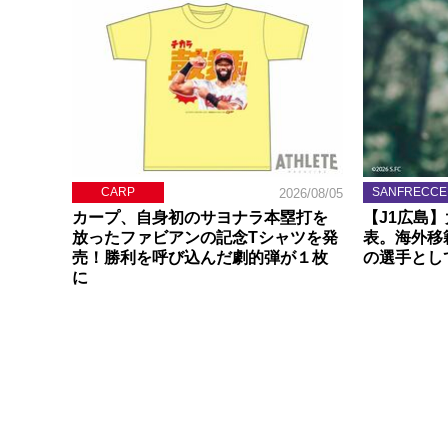
CARP
SANFRECCE
2026/08/05
カープ、自身初のサヨナラ本塁打を
【J1広島
放ったファビアンの記念Tシャツを発
表。海外移
売！勝利を呼び込んだ劇的弾が１枚
の選手とし
に