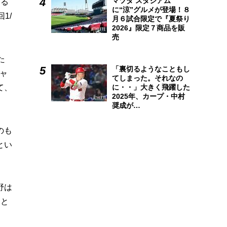
マツダ スタジアム
ける
に“涼”グルメが登場！８
1/
月６試合限定で『夏祭り
2026』限定７商品を販
売
た
「裏切るようなこともし
ャ
てしまった。それなの
て、
に・・」大きく飛躍した
2025年、カープ・中村
奨成が…
のも
とい
野は
」と