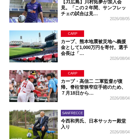
【J1広島】川村拓夢が加入会
見。「この２年間、サンフレッ
チェの試合は見…
2026/08/05
CARP
カープ、熊本地震被災地へ義援
金として1,000万円を寄付。選手
会長は「…
2026/08/04
CARP
カープ・高信二 二軍監督が復
帰。脊柱管狭窄症手術のため、
７月18日から…
2026/08/04
SANFRECCE
今西和男氏、日本サッカー殿堂
入り
2026/08/04