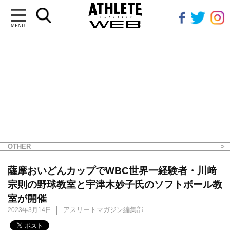
MENU
OTHER
薩摩おいどんカップでWBC世界一経験者・川﨑
宗則の野球教室と宇津木妙子氏のソフトボール教
室が開催
アスリートマガジン編集部
2023年3月14日