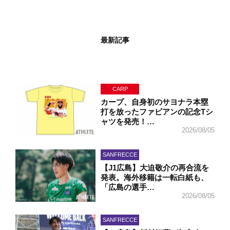
最新記事
CARP
カープ、自身初のサヨナラ本塁
打を放ったファビアンの記念Tシ
ャツを発売！…
2026/08/05
SANFRECCE
【J1広島】大迫敬介の再合流を
発表。海外移籍は一転白紙も、
「広島の選手…
2026/08/05
SANFRECCE