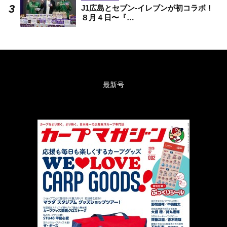
J1広島とセブン-イレブンが初コラボ！
８月４日〜『…
最新号