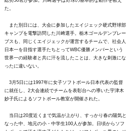
総勢50名が参加。川﨑選手は野球の基本的な動作を教え
た。
また別日には、大会に参加したエイジェック硬式野球部
キャンプを電撃訪問した川﨑選手。栃木ゴールデンブレー
ブスも、同じくエイジェックが運営するチームで、社会人
日本一を目指す選手たちとってWBC優勝メンバーという
世界一の経験者と共に汗を流したことは、大きな刺激にな
ったに違いない。
3月5日には1997年に女子ソフトボール日本代表の監督
に就任し、2大会連続でチームを表彰台への導いた宇津木
妙子氏によるソフトボール教室が開催された。
当日は20度近くまで気温が上がり、すっかり春の陽気と
なった中、地元の小・中学生100人が参加。日頃からソフ