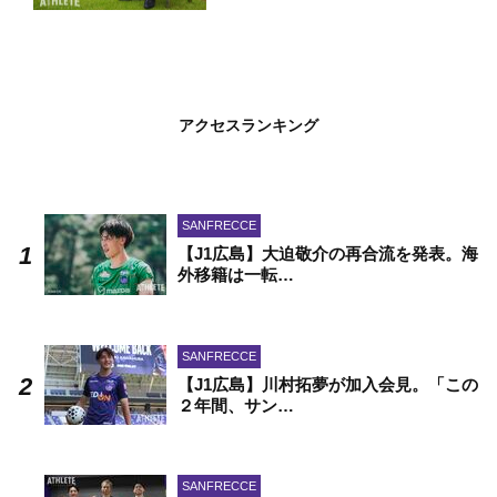
アクセスランキング
SANFRECCE
【J1広島】大迫敬介の再合流を発表。海
外移籍は一転…
SANFRECCE
【J1広島】川村拓夢が加入会見。「この
２年間、サン…
SANFRECCE