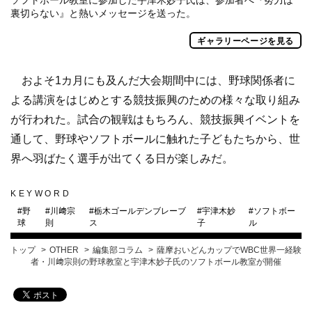
裏切らない』と熱いメッセージを送った。
ギャラリーページを見る
およそ1カ月にも及んだ大会期間中には、野球関係者に
よる講演をはじめとする競技振興のための様々な取り組み
が行われた。試合の観戦はもちろん、競技振興イベントを
通して、野球やソフトボールに触れた子どもたちから、世
界へ羽ばたく選手が出てくる日が楽しみだ。
KEYWORD
#
野
#
川﨑宗
#
栃木ゴールデンブレーブ
#
宇津木妙
#
ソフトボー
球
則
ス
子
ル
トップ
OTHER
編集部コラム
薩摩おいどんカップでWBC世界一経験
者・川﨑宗則の野球教室と宇津木妙子氏のソフトボール教室が開催