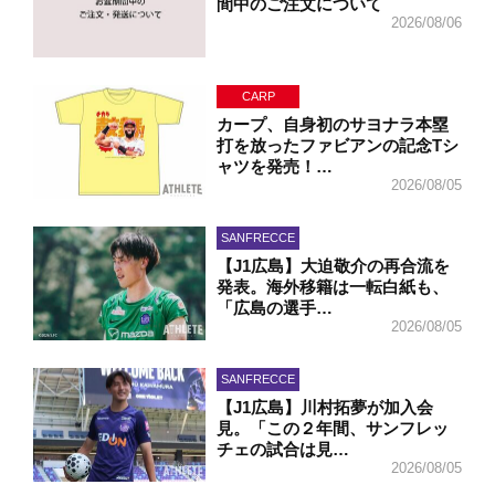
間中のご注文について
2026/08/06
CARP
カープ、自身初のサヨナラ本塁
打を放ったファビアンの記念Tシ
ャツを発売！…
2026/08/05
SANFRECCE
【J1広島】大迫敬介の再合流を
発表。海外移籍は一転白紙も、
「広島の選手…
2026/08/05
SANFRECCE
【J1広島】川村拓夢が加入会
見。「この２年間、サンフレッ
チェの試合は見…
2026/08/05