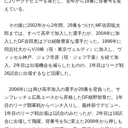
にJリーグデビューを果たし、翌年から18番に背番号を変
えている。
その後に2002年から2年間、28番をつけたMF佐田聡太
郎までは、すべて高卒で加入した選手だが、2004年に加
入したDF吉田恵はプロ経験豊富な選手だった。1996年に
同志社大からV川崎（現・東京ヴェルディ）に加入し、ヴ
ィッセル神戸、ジェフ市原（現・ジェフ千葉）を経て加
入。2年目は出場機会を減らしたものの、1年目はリーグ戦
26試合に出場するなど活躍した。
2006年には再び高卒加入の選手が28番を背負った。サ
ンフレッチェ広島ユースから昇格したDF槙野智章だ。1年
目のリーグ開幕戦からベンチ入りし、最終節でデビュー。
1年目のリーグ戦出場は1試合のみだったが、2年目は18試
合に出場して飛躍。背番号を5に変えた2008年から押しも