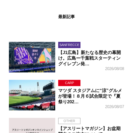
最新記事
SANFRECCE
【J1広島】新たなる歴史の幕開
け。広島ー千葉戦スターティン
グイレブン発…
2026/08/08
CARP
マツダ スタジアムに“涼”グルメ
が登場！８月６試合限定で『夏
祭り202…
2026/08/07
OTHER
【アスリートマガジン】お盆期