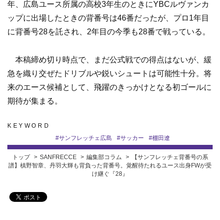
年、広島ユース所属の高校3年生のときにYBCルヴァンカ
ップに出場したときの背番号は46番だったが、プロ1年目
に背番号28を託され、2年目の今季も28番で戦っている。
本稿締め切り時点で、まだ公式戦での得点はないが、緩
急を織り交ぜたドリブルや鋭いシュートは可能性十分。将
来のエース候補として、飛躍のきっかけとなる初ゴールに
期待が集まる。
KEYWORD
#
サンフレッチェ広島
#
サッカー
#
棚田遼
トップ
SANFRECCE
編集部コラム
【サンフレッチェ背番号の系
譜】槙野智章、丹羽大輝も背負った背番号。覚醒待たれるユース出身FWが受
け継ぐ『28』