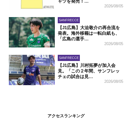
ャツを発売！…
2026/08/05
SANFRECCE
【J1広島】大迫敬介の再合流を
発表。海外移籍は一転白紙も、
「広島の選手…
2026/08/05
SANFRECCE
【J1広島】川村拓夢が加入会
見。「この２年間、サンフレッ
チェの試合は見…
2026/08/05
アクセスランキング