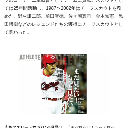
プのコーチ、二軍監督としてチームに貢献。スカウトとし
ては25年間活動し、1987〜2002年はチーフスカウトを務
めた。野村謙二郎、前田智徳、佐々岡真司、金本知憲、黒
田博樹などのレジェンドたちの獲得にチーフスカウトとし
て関わった。
広島アスリートマガジン5月号
は、「まだ見たい！もっと見た