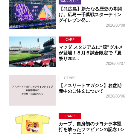
SANFRECCE
【J1広島】新たなる歴史の幕開
け。広島ー千葉戦スターティン
グイレブン発…
2026/08/08
CARP
マツダ スタジアムに“涼”グルメ
が登場！８月６試合限定で『夏
祭り202…
2026/08/07
OTHER
【アスリートマガジン】お盆期
間中のご注文について
2026/08/06
CARP
カープ、自身初のサヨナラ本塁
打を放ったファビアンの記念Tシ