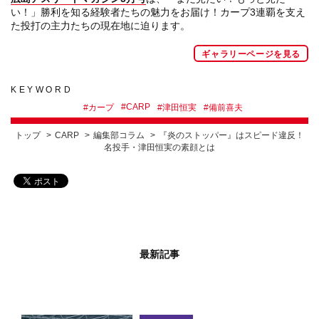
い！」勝利を知る経験者たちの魅力をお届け！カープ3連覇を支え
た投打の主力たちの現在地に迫ります。
ギャラリーページを見る
KEYWORD
#
CARP
#
カープ
#
津田恒実
#
備前喜夫
トップ
CARP
編集部コラム
『炎のストッパー』はスピード違反！
名投手・津田恒実の素顔とは
最新記事