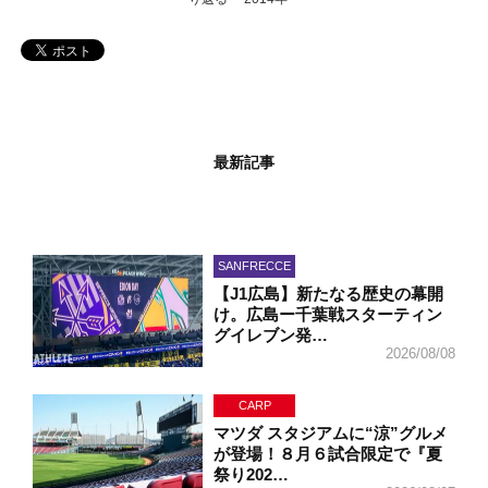
最新記事
SANFRECCE
【J1広島】新たなる歴史の幕開
け。広島ー千葉戦スターティン
グイレブン発…
2026/08/08
CARP
マツダ スタジアムに“涼”グルメ
が登場！８月６試合限定で『夏
祭り202…