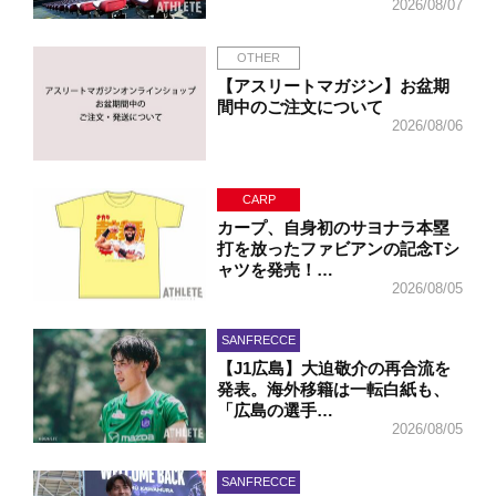
2026/08/07
OTHER
【アスリートマガジン】お盆期
間中のご注文について
2026/08/06
CARP
カープ、自身初のサヨナラ本塁
打を放ったファビアンの記念Tシ
ャツを発売！…
2026/08/05
SANFRECCE
【J1広島】大迫敬介の再合流を
発表。海外移籍は一転白紙も、
「広島の選手…
2026/08/05
SANFRECCE