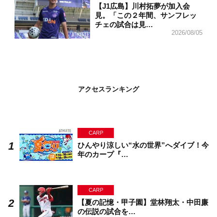
【J1広島】川村拓夢が加入会
見。「この２年間、サンフレッ
チェの試合は見…
2026/08/05
アクセスランキング
CARP
ひんやり涼しい“水の世界”へダイブ！今
年のカープ『…
CARP
【夏の記憶・甲子園】堂林翔太・中田廉
の伝説の試合を…