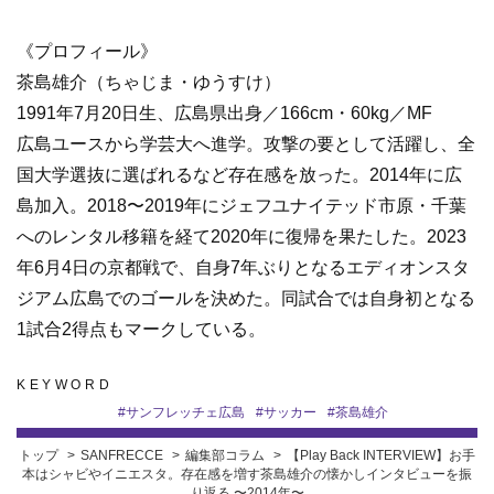
《プロフィール》
茶島雄介（ちゃじま・ゆうすけ）
1991年7月20日生、広島県出身／166cm・60kg／MF
広島ユースから学芸大へ進学。攻撃の要として活躍し、全
国大学選抜に選ばれるなど存在感を放った。2014年に広
島加入。2018〜2019年にジェフユナイテッド市原・千葉
へのレンタル移籍を経て2020年に復帰を果たした。2023
年6月4日の京都戦で、自身7年ぶりとなるエディオンスタ
ジアム広島でのゴールを決めた。同試合では自身初となる
1試合2得点もマークしている。
KEYWORD
#
サンフレッチェ広島
#
サッカー
#
茶島雄介
トップ
SANFRECCE
編集部コラム
【Play Back INTERVIEW】お手
本はシャビやイニエスタ。存在感を増す茶島雄介の懐かしインタビューを振
り返る 〜2014年〜