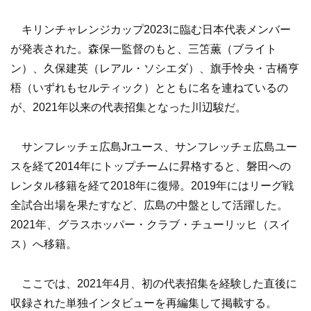
キリンチャレンジカップ2023に臨む日本代表メンバー
が発表された。森保一監督のもと、三笘薫（ブライト
ン）、久保建英（レアル・ソシエダ）、旗手怜央・古橋亨
梧（いずれもセルティック）とともに名を連ねているの
が、2021年以来の代表招集となった川辺駿だ。
サンフレッチェ広島Jrユース、サンフレッチェ広島ユー
スを経て2014年にトップチームに昇格すると、磐田への
レンタル移籍を経て2018年に復帰。2019年にはリーグ戦
全試合出場を果たすなど、広島の中盤として活躍した。
2021年、グラスホッパー・クラブ・チューリッヒ（スイ
ス）へ移籍。
ここでは、2021年4月、初の代表招集を経験した直後に
収録された単独インタビューを再編集して掲載する。