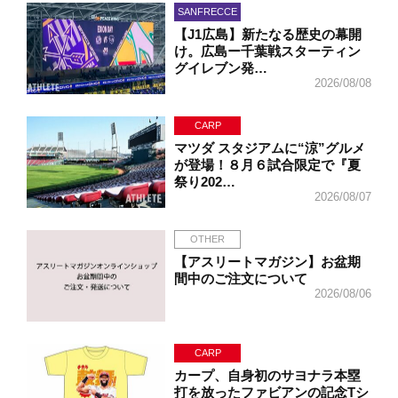
SANFRECCE
【J1広島】新たなる歴史の幕開
け。広島ー千葉戦スターティン
グイレブン発…
2026/08/08
CARP
マツダ スタジアムに“涼”グルメ
が登場！８月６試合限定で『夏
祭り202…
2026/08/07
OTHER
【アスリートマガジン】お盆期
間中のご注文について
2026/08/06
CARP
カープ、自身初のサヨナラ本塁
打を放ったファビアンの記念Tシ