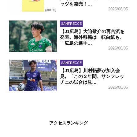
ャツを発売！…
2026/08/05
SANFRECCE
【J1広島】大迫敬介の再合流を
発表。海外移籍は一転白紙も、
「広島の選手…
2026/08/05
SANFRECCE
【J1広島】川村拓夢が加入会
見。「この２年間、サンフレッ
チェの試合は見…
2026/08/05
アクセスランキング