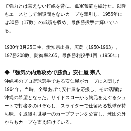
て強力とは言えない打線を背に、孤軍奮闘を続けた。以降
もエースとして創設間もないカープを牽引し、1955年に
は30勝（17敗）の成績を収め、最多勝投手に輝いてい
る。
1930年3月25日生、愛知県出身。広島（1950-1963）。
197勝208敗、防御率2.65。最多勝利投手1回（1950年）
◆『強気の内角攻めで勝負』安仁屋 宗八
沖縄初のプロ野球選手である安仁屋がカープに入団した
1964年。当時、全県あげて安仁屋を応援し、その活躍は
沖縄の希望となった。サイドスローから胸元をえぐるシュ
ートで打者をのけぞらし、スライダーで仕留める投球が持
ち味。引退後も世界一のカープファンを公言し、球団の外
からもカープを支え続けている。