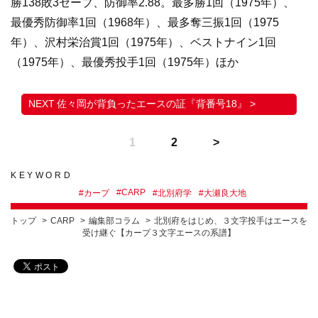
勝138敗3セーブ、防御率2.88。最多勝1回（1975年）、
最優秀防御率1回（1968年）、最多奪三振1回（1975
年）、沢村栄治賞1回（1975年）、ベストナイン1回
（1975年）、最優秀投手1回（1975年）ほか
佐々岡が背負ったエースの証『背番号18』 >
1
2
KEYWORD
#
CARP
#
カープ
#
北別府学
#
大瀬良大地
トップ
CARP
編集部コラム
北別府をはじめ、３文字投手はエースを
受け継ぐ【カープ３文字エースの系譜】