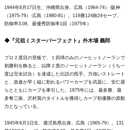
1944年8月17日生、沖縄県出身。広島（1964-74）-阪神
（1975-79）-広島（1980-81）。119勝124敗24セーブ。
防御率3.08、最優秀防御率1回（1975年）
◆『元祖ミスターパーフェクト』外木場 義郎
プロ２度目の登板で、１四球のみのノーヒットノーランで
初勝利を飾ると、以降２度のノーヒットノーラン（うち一
度は完全試合）を達成した伝説の投手。力強いストレート
と、急速が早く縦に割れるパワーカーブを武器に、安仁屋
らとともにカープを牽引した。1975年には、最多勝、最
多奪三振、沢村賞のタイトルを獲得しカープ初優勝の原動
力となっている。
1945年6月1日生、鹿児島県出身。広島（1965-79）。131