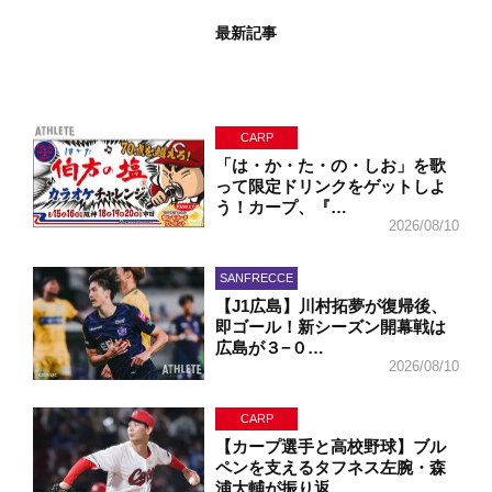
最新記事
CARP
「は・か・た・の・しお」を歌
って限定ドリンクをゲットしよ
う！カープ、『…
2026/08/10
SANFRECCE
【J1広島】川村拓夢が復帰後、
即ゴール！新シーズン開幕戦は
広島が３−０…
2026/08/10
CARP
【カープ選手と高校野球】ブル
ペンを支えるタフネス左腕・森
浦大輔が振り返…