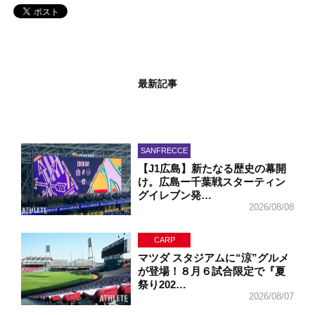
最新記事
SANFRECCE
【J1広島】新たなる歴史の幕開
け。広島ー千葉戦スターティン
グイレブン発…
2026/08/08
CARP
マツダ スタジアムに“涼”グルメ
が登場！８月６試合限定で『夏
祭り202…
2026/08/07