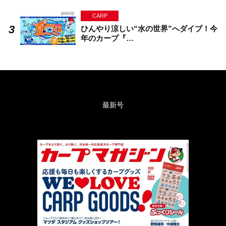
CARP
ひんやり涼しい“水の世界”へダイブ！今
年のカープ『…
最新号