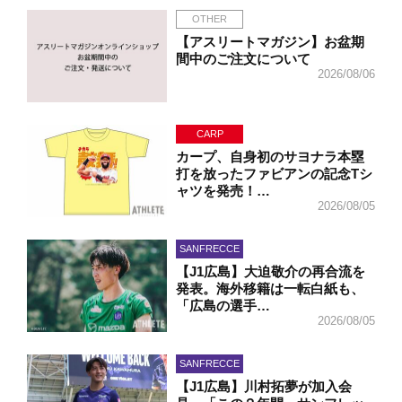
OTHER
【アスリートマガジン】お盆期
間中のご注文について
2026/08/06
CARP
カープ、自身初のサヨナラ本塁
打を放ったファビアンの記念Tシ
ャツを発売！…
2026/08/05
SANFRECCE
【J1広島】大迫敬介の再合流を
発表。海外移籍は一転白紙も、
「広島の選手…
2026/08/05
SANFRECCE
【J1広島】川村拓夢が加入会