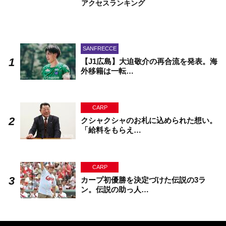
アクセスランキング
SANFRECCE
【J1広島】大迫敬介の再合流を発表。海
外移籍は一転…
CARP
クシャクシャのお札に込められた想い。
「給料をもらえ…
CARP
カープ初優勝を決定づけた伝説の3ラ
ン。伝説の助っ人…