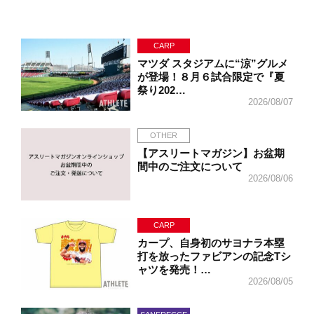
CARP
マツダ スタジアムに“涼”グルメ
が登場！８月６試合限定で『夏
祭り202…
2026/08/07
OTHER
【アスリートマガジン】お盆期
間中のご注文について
2026/08/06
CARP
カープ、自身初のサヨナラ本塁
打を放ったファビアンの記念Tシ
ャツを発売！…
2026/08/05