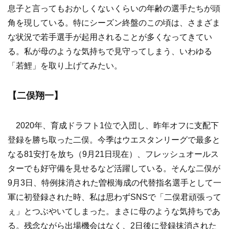
息子と言ってもおかしくないくらいの年齢の選手たちが頭
角を現している。特にシーズン終盤のこの頃は、さまざま
な状況で若手選手が起用されることが多くなってきてい
る。私が母のような気持ちで見守ってしまう、いわゆる
「若鯉」を取り上げてみたい。
【二俣翔一】
2020年、育成ドラフト1位で入団し、昨年オフに支配下
登録を勝ち取った二俣。今季はウエスタンリーグで最多と
なる81安打を放ち（9月21日現在）、フレッシュオールス
ターでも好守備を見せるなど活躍している。そんな二俣が
9月3日、特例抹消された曽根海成の代替指名選手として一
軍に初登録された時、私は思わずSNSで「二俣君頑張って
ぇ」とつぶやいてしまった。まさに母のような気持ちであ
る。残念ながら出場機会はなく、2日後に登録抹消された