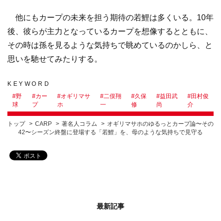
他にもカープの未来を担う期待の若鯉は多くいる。10年
後、彼らが主力となっているカープを想像するとともに、
その時は孫を見るような気持ちで眺めているのかしら、と
思いを馳せてみたりする。
KEYWORD
#
野
#
カー
#
オギリマサ
#
二俣翔
#
久保
#
益田武
#
田村俊
球
プ
ホ
一
修
尚
介
トップ
CARP
著名人コラム
オギリマサホのゆるっとカープ論〜その
42〜シーズン終盤に登場する「若鯉」を、母のような気持ちで見守る
最新記事