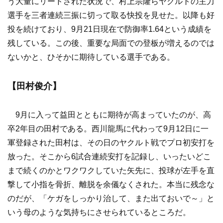
う大量にリードされた状況で、村上宗隆らヤクルトの主力
選手を三者連続三振に切って取る快投を見せた。以降も好
投を続けており、9月21日現在で防御率1.64という成績を
残している。この後、重要な局面での登板が増えるのでは
ないかと、ひそかに期待している選手である。
【田村俊介】
9月に入って益田とともに期待が高まっていたのが、高
卒2年目の田村である。西川龍馬に代わって9月12日に一
軍登録された田村は、その日のヤクルト戦でプロ初安打を
放った。そこから6試合連続安打を記録し、いったいどこ
まで続くのかとワクワクしていた矢先に、投球が左手を直
撃して小指を骨折、離脱を余儀なくされた。本当に残念な
のだが、「ケガをしっかり治して、また出ておいで～」と
いう母のような気持ちにさせられているところだ。