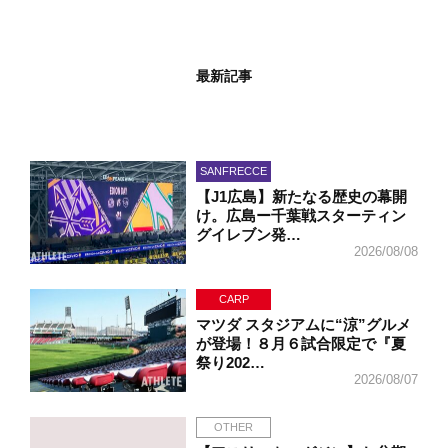
最新記事
SANFRECCE
【J1広島】新たなる歴史の幕開
け。広島ー千葉戦スターティン
グイレブン発…
2026/08/08
CARP
マツダ スタジアムに“涼”グルメ
が登場！８月６試合限定で『夏
祭り202…
2026/08/07
OTHER