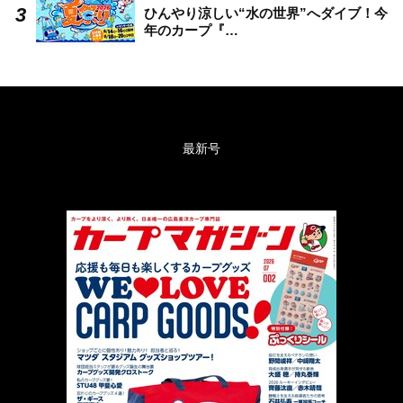
ひんやり涼しい“水の世界”へダイブ！今
年のカープ『…
最新号