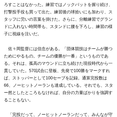
ろすことはなかった。練習ではノックバットを握り続け、
打撃投手役も買って出た。練習後の球拾いにも加わり、ス
タッフに労いの言葉を掛けた。さらに、分離練習でグラン
ドに入れない時間帯も、スタンドに腰を下ろし、練習の様
子に視線を注いだ。
佐々岡監督には信念がある。「団体競技はチームが勝つ
ためにやるもの。チームの優勝が一番」というものであ
る。それは、孤高のマウンドに立ち続けた現役時代から一
貫していた。570試合に登板、先発で100勝をマークすれ
ば、ストッパーとして100セーブを記録。通算完投数は
66、ノーヒットノーランも達成している。それでも、スタ
ー然としたところもなければ、自分の力量ばかりを強調す
ることもない。
「完投だって、ノーヒットノーランだって、みんなが守