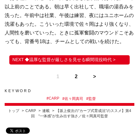
以上前のことである。朝は早く出社して、職場の湯呑みを
洗った。午前中は社業、午後は練習、夜にはユニホームの
洗濯もあった。こういった環境で佐々岡はより強くなり、
人間性を磨いていった。ときに孤軍奮闘のマウンドこそあ
っても、背番号18は、チームとしての戦いを続けた。
◆温厚な監督が厳しさを見せる瞬間現役時代 >
1
2
KEYWORD
#
CARP
#
佐々岡真司
#
監督
トップ
CARP
連載
【坂上俊次の“カープ式育成法”のススメ】第4
回 “一体感”が生み出す強さ／佐々岡真司監督