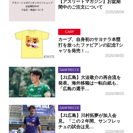
【アスリートマガジン】お盆期
間中のご注文について
2026/08/06
CARP
カープ、自身初のサヨナラ本塁
打を放ったファビアンの記念Tシ
ャツを発売！…
2026/08/05
SANFRECCE
【J1広島】大迫敬介の再合流を
発表。海外移籍は一転白紙も、
「広島の選手…
2026/08/05
SANFRECCE
【J1広島】川村拓夢が加入会
見。「この２年間、サンフレッ
チェの試合は見…
2026/08/05