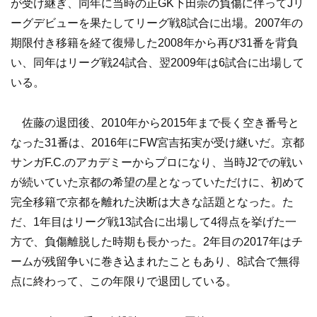
が受け継ぎ、同年に当時の正GK下田崇の負傷に伴ってJリ
ーグデビューを果たしてリーグ戦8試合に出場。2007年の
期限付き移籍を経て復帰した2008年から再び31番を背負
い、同年はリーグ戦24試合、翌2009年は6試合に出場して
いる。
佐藤の退団後、2010年から2015年まで長く空き番号と
なった31番は、2016年にFW宮吉拓実が受け継いだ。京都
サンガF.C.のアカデミーからプロになり、当時J2での戦い
が続いていた京都の希望の星となっていただけに、初めて
完全移籍で京都を離れた決断は大きな話題となった。た
だ、1年目はリーグ戦13試合に出場して4得点を挙げた一
方で、負傷離脱した時期も長かった。2年目の2017年はチ
ームが残留争いに巻き込まれたこともあり、8試合で無得
点に終わって、この年限りで退団している。