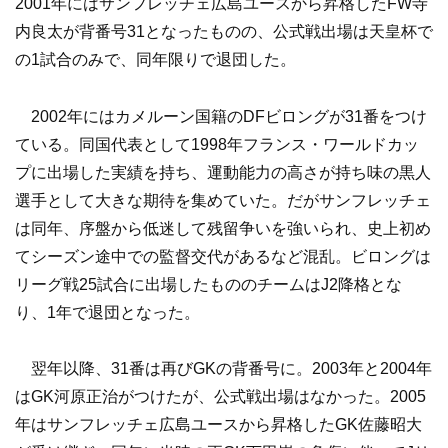
2001年にはサンフレッチェ広島ユースから昇格したFW寺
内良太が背番号31となったものの、公式戦出場は天皇杯で
の1試合のみで、同年限りで退団した。
2002年にはカメルーン国籍のDFビロングが31番をつけ
ている。同国代表として1998年フランス・ワールドカッ
プに出場した実績を持ち、運動能力の高さが持ち味の黒人
選手として大きな期待を集めていた。だがサンフレッチェ
は同年、序盤から低迷して残留争いを強いられ、史上初め
てシーズン途中での監督交代があるなど混乱。ビロングは
リーグ戦25試合に出場したもののチームはJ2降格とな
り、1年で退団となった。
翌年以降、31番は再びGKの背番号に。2003年と2004年
はGK河原正治がつけたが、公式戦出場はなかった。2005
年はサンフレッチェ広島ユースから昇格したGK佐藤昭大