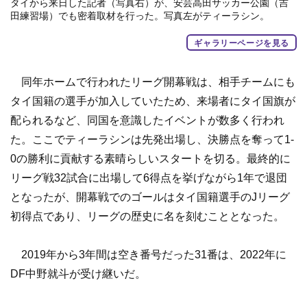
タイから来日した記者（写真右）が、安芸高田サッカー公園（吉
田練習場）でも密着取材を行った。写真左がティーラシン。
ギャラリーページを見る
同年ホームで行われたリーグ開幕戦は、相手チームにも
タイ国籍の選手が加入していたため、来場者にタイ国旗が
配られるなど、同国を意識したイベントが数多く行われ
た。ここでティーラシンは先発出場し、決勝点を奪って1-
0の勝利に貢献する素晴らしいスタートを切る。最終的に
リーグ戦32試合に出場して6得点を挙げながら1年で退団
となったが、開幕戦でのゴールはタイ国籍選手のJリーグ
初得点であり、リーグの歴史に名を刻むこととなった。
2019年から3年間は空き番号だった31番は、2022年に
DF中野就斗が受け継いだ。