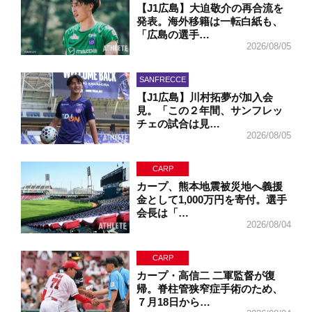
【J1広島】大迫敬介の再合流を
発表。海外移籍は一転白紙も、
「広島の選手…
2026/08/05
SANFRECCE
【J1広島】川村拓夢が加入会
見。「この２年間、サンフレッ
チェの試合は見…
2026/08/05
CARP
カープ、熊本地震被災地へ義援
金として1,000万円を寄付。選手
会長は「…
2026/08/04
CARP
カープ・高信二 二軍監督が復
帰。脊柱管狭窄症手術のため、
７月18日から…