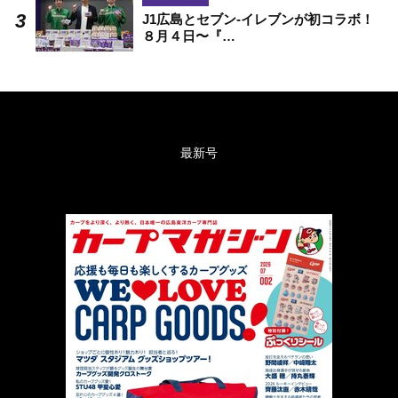
J1広島とセブン-イレブンが初コラボ！
８月４日〜『…
最新号