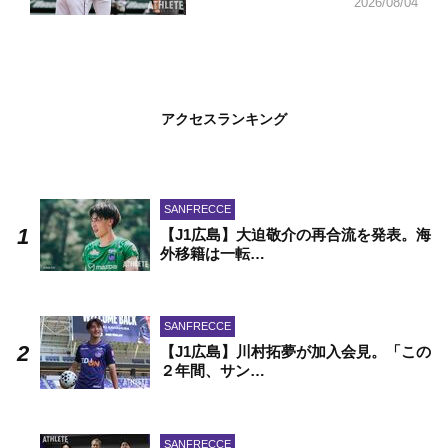
2026/08/04
アクセスランキング
SANFRECCE
【J1広島】大迫敬介の再合流を発表。海
外移籍は一転…
SANFRECCE
【J1広島】川村拓夢が加入会見。「この
２年間、サン…
SANFRECCE