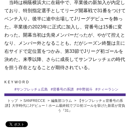
当時は桐蔭横浜大に在籍中で、卒業後の新加入が内定し
ており、特別指定選手としてリーグ開幕戦で31番をつけて
ベンチ入り。後半に途中出場してJリーグデビューを飾っ
た。卒業後の2023年に正式に加入し、背番号は15番に変
わった。開幕当初は先発メンバーだったが、やがて控えと
なり、メンバー外となることも。だがシーズン終盤は主に
右サイドで定位置をつかみ、第33節でJリーグ初ゴールを
決めた。来季以降、さらに成長してサンフレッチェの時代
を担う存在となることが期待されている。
KEYWORD
#
サンフレッチェ広島
#
背番号の系譜
#
中野就斗
#
ティーラシン
トップ
SANFRECCE
編集部コラム
【サンフレッチェ背番号の系
譜】大学時代にJデビュー！ホーム最終戦でプロ初ゴールを挙げた新星が背負
う『31』