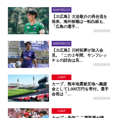
SANFRECCE
【J1広島】大迫敬介の再合流を
発表。海外移籍は一転白紙も、
「広島の選手…
2026/08/05
SANFRECCE
【J1広島】川村拓夢が加入会
見。「この２年間、サンフレッ
チェの試合は見…
2026/08/05
CARP
カープ、熊本地震被災地へ義援
金として1,000万円を寄付。選手
会長は「…
2026/08/04
CARP
カープ・高信二 二軍監督が復