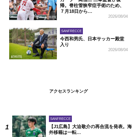
帰。脊柱管狭窄症手術のため、
７月18日から…
2026/08/04
SANFRECCE
今西和男氏、日本サッカー殿堂
入り
2026/08/04
アクセスランキング
SANFRECCE
【J1広島】大迫敬介の再合流を発表。海
外移籍は一転…