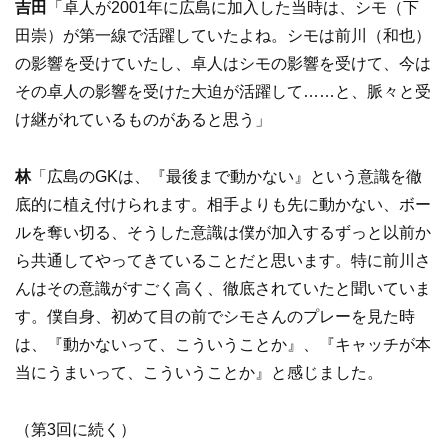
吉田
「卓人が2001年に広島に加入した当時は、シモ（下
田崇）が第一線で活躍していたよね。シモは前川（和也）
の影響を受けていたし、卓人はシモの影響を受けて、今は
その卓人の影響を受けた大迫が活躍して……と、脈々と受
け継がれているものがあると思う」
林
「広島のGKは、『最後まで動かない』という意識を徹
底的に植え付けられます。相手よりも先に動かない、ボー
ルを奪い切る、そうした意識は僕が加入するずっと以前か
ら共通してやってきていることだと思います。特に前川さ
んはその意識がすごく高く、徹底されていたと聞いていま
す。僕自身、初めて目の前でシモさんのプレーを見た時
は、『動かないって、こういうことか』、『キャッチが本
当にうまいって、こういうことか』と感じました。
（第3回に続く）