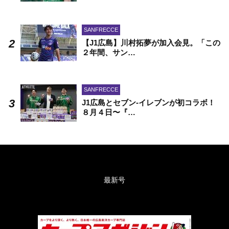
SANFRECCE
【J1広島】川村拓夢が加入会見。「この
２年間、サン…
SANFRECCE
J1広島とセブン-イレブンが初コラボ！
８月４日〜『…
最新号