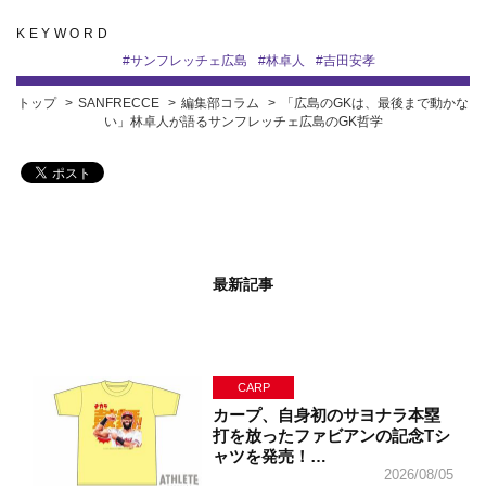
KEYWORD
#
サンフレッチェ広島
#
林卓人
#
吉田安孝
トップ
SANFRECCE
編集部コラム
「広島のGKは、最後まで動かな
い」林卓人が語るサンフレッチェ広島のGK哲学
最新記事
CARP
カープ、自身初のサヨナラ本塁
打を放ったファビアンの記念Tシ
ャツを発売！…
2026/08/05