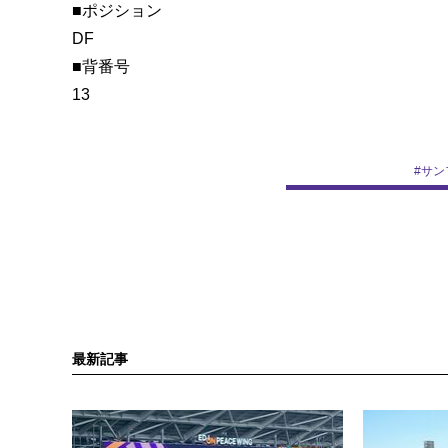
■ポジション
DF
■背番号
13
#
サン
最新記事