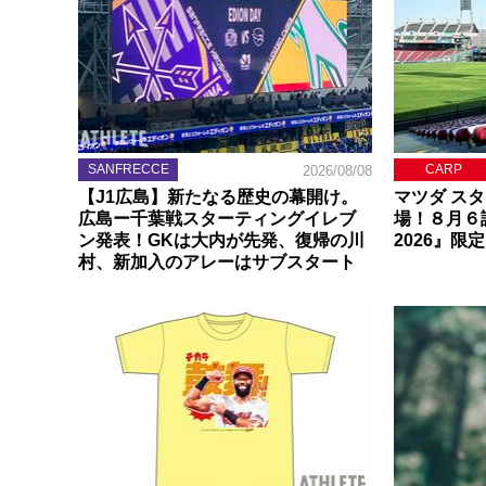
SANFRECCE
CARP
2026/08/08
【J1広島】新たなる歴史の幕開け。
マツダ ス
広島ー千葉戦スターティングイレブ
場！８月６
ン発表！GKは大内が先発、復帰の川
2026』限
村、新加入のアレーはサブスタート