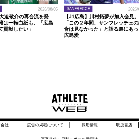
SANFRECCE
2026/08/05
2026/
】大迫敬介の再合流を発
【J1広島】川村拓夢が加入会見。
籍は一転白紙も、「広島
「この２年間、サンフレッチェの
て貢献したい」
合は見なかった」と語る裏にあっ
広島愛
営会社
広告の掲載について
採用情報
取扱書店