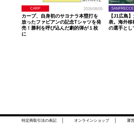
CARP
SANFRECCE
2026/08/05
カープ、自身初のサヨナラ本塁打を
【J1広島
放ったファビアンの記念Tシャツを発
表。海外移
売！勝利を呼び込んだ劇的弾が１枚
の選手とし
に
特定商取引法の表記
オンラインショップ
運