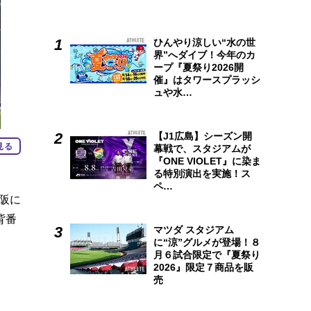
ひんやり涼しい“水の世
界”へダイブ！今年のカ
ープ『夏祭り2026開
催』はタワースプラッシ
ュや水…
【J1広島】シーズン開
見る
幕戦で、スタジアムが
『ONE VIOLET』に染ま
る特別演出を実施！ス
ペ…
大阪に
背番
マツダ スタジアム
に“涼”グルメが登場！８
月６試合限定で『夏祭り
2026』限定７商品を販
売