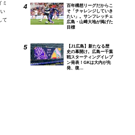
イミ
百年構想リーグだからこ
そ「チャレンジしていき
たい
たい」。サンフレッチェ
して
広島・山﨑大地が掲げた
目標
【J1広島】新たなる歴
史の幕開け。広島ー千葉
戦スターティングイレブ
ン発表！GKは大内が先
発、復…