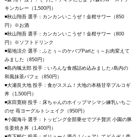
キンカレー（1,500円）
◾️秋山翔吾 選手：カンカンいこうぜ！金柑サワー（850
円）※お酒
◾️秋山翔吾 選手：カンカンいこうぜ！金柑サワー（800
円）※ソフトドリンク
◾️菊地涼介 選手：ふとぅ～のケバブPartとぅ～お肉変えて
みました（850円）
◾️島内颯太郎 投手：いろんな食感詰め込みました♪島内の
和風抹茶パフェ（850円）
◾️大瀬良大地 投手：食がススム！大地の本格甘辛プルコギ
丼（1,500円）
◾️床田寛樹 投手：床ちゃんのホイップマシマシ練乳いちご
のせ 苺ヨーグルトシェイク（950円）
◾️小園海斗 選手：トッピング全部乗せでプチ贅沢 小園の豚
生姜焼き丼（1,400円）
◾️森下暢仁 投手：ボリューム満点！シェアしてどうぞ！森