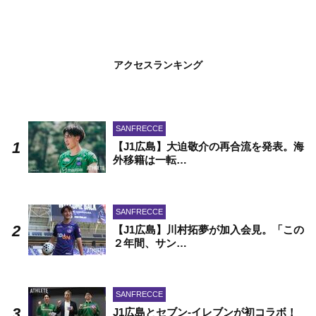
アクセスランキング
SANFRECCE
【J1広島】大迫敬介の再合流を発表。海
外移籍は一転…
SANFRECCE
【J1広島】川村拓夢が加入会見。「この
２年間、サン…
SANFRECCE
J1広島とセブン-イレブンが初コラボ！