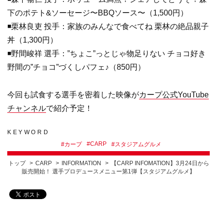
下のポテト&ソーセージ〜BBQソース〜（1,500円）
◾️栗林良吏 投手：家族のみんなで食べてね 栗林の絶品親子
丼（1,300円）
◾️野間峻祥 選手：”ちょこ”っとじゃ物足りない チョコ好き
野間の”チョコ”づくしパフェ♪（850円）
今回も試食する選手を密着した映像が
カープ公式YouTube
チャンネル
で紹介予定！
KEYWORD
#
CARP
#
カープ
#
スタジアムグルメ
トップ
CARP
INFORMATION
【CARP INFOMATION】3月24日から
販売開始！ 選手プロデュースメニュー第1弾【スタジアムグルメ】