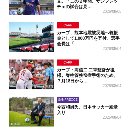
見。「この２年間、サンフレッ
チェの試合は見…
2026/08/05
CARP
カープ、熊本地震被災地へ義援
金として1,000万円を寄付。選手
会長は「…
2026/08/04
CARP
カープ・高信二 二軍監督が復
帰。脊柱管狭窄症手術のため、
７月18日から…
2026/08/04
SANFRECCE
今西和男氏、日本サッカー殿堂
入り
2026/08/04