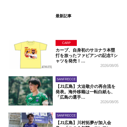
最新記事
CARP
カープ、自身初のサヨナラ本塁
打を放ったファビアンの記念Tシ
ャツを発売！…
2026/08/05
SANFRECCE
【J1広島】大迫敬介の再合流を
発表。海外移籍は一転白紙も、
「広島の選手…
2026/08/05
SANFRECCE
【J1広島】川村拓夢が加入会