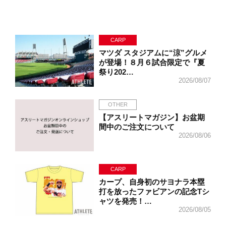
CARP
マツダ スタジアムに“涼”グルメ
が登場！８月６試合限定で『夏
祭り202…
2026/08/07
OTHER
【アスリートマガジン】お盆期
間中のご注文について
2026/08/06
CARP
カープ、自身初のサヨナラ本塁
打を放ったファビアンの記念Tシ
ャツを発売！…
2026/08/05