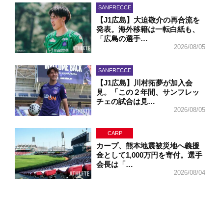
SANFRECCE
【J1広島】大迫敬介の再合流を
発表。海外移籍は一転白紙も、
「広島の選手…
2026/08/05
SANFRECCE
【J1広島】川村拓夢が加入会
見。「この２年間、サンフレッ
チェの試合は見…
2026/08/05
CARP
カープ、熊本地震被災地へ義援
金として1,000万円を寄付。選手
会長は「…
2026/08/04