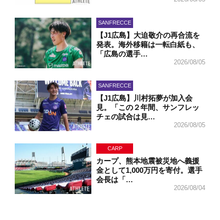
SANFRECCE
【J1広島】大迫敬介の再合流を
発表。海外移籍は一転白紙も、
「広島の選手…
2026/08/05
SANFRECCE
【J1広島】川村拓夢が加入会
見。「この２年間、サンフレッ
チェの試合は見…
2026/08/05
CARP
カープ、熊本地震被災地へ義援
金として1,000万円を寄付。選手
会長は「…
2026/08/04