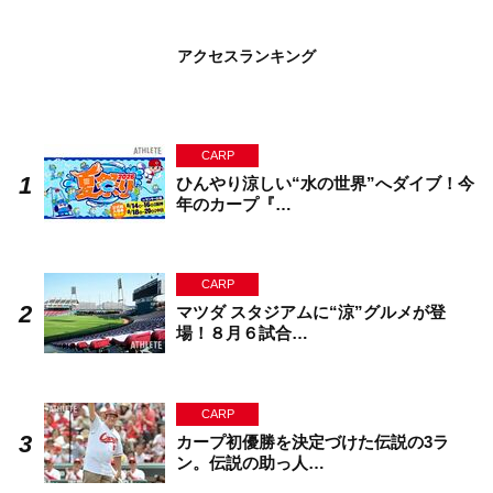
アクセスランキング
CARP
ひんやり涼しい“水の世界”へダイブ！今
年のカープ『…
CARP
マツダ スタジアムに“涼”グルメが登
場！８月６試合…
CARP
カープ初優勝を決定づけた伝説の3ラ
ン。伝説の助っ人…