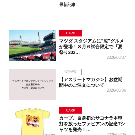
最新記事
CARP
マツダ スタジアムに“涼”グルメ
が登場！８月６試合限定で『夏
祭り202…
2026/08/07
OTHER
【アスリートマガジン】お盆期
間中のご注文について
2026/08/06
CARP
カープ、自身初のサヨナラ本塁
打を放ったファビアンの記念Tシ
ャツを発売！…
2026/08/05