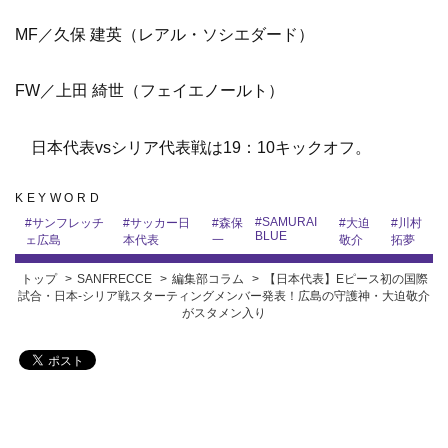
MF／久保 建英（レアル・ソシエダード）
FW／上田 綺世（フェイエノールト）
日本代表vsシリア代表戦は19：10キックオフ。
KEYWORD
#
SAMURAI
#
サンフレッチ
#
サッカー日
#
森保
#
大迫
#
川村
BLUE
ェ広島
本代表
一
敬介
拓夢
トップ
SANFRECCE
編集部コラム
【日本代表】Eピース初の国際
試合・日本-シリア戦スターティングメンバー発表！広島の守護神・大迫敬介
がスタメン入り