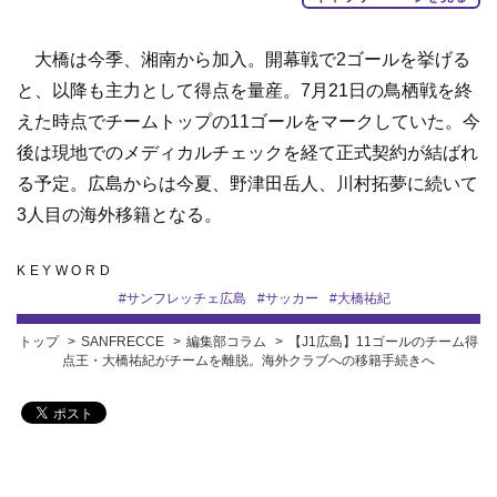
大橋は今季、湘南から加入。開幕戦で2ゴールを挙げる
と、以降も主力として得点を量産。7月21日の鳥栖戦を終
えた時点でチームトップの11ゴールをマークしていた。今
後は現地でのメディカルチェックを経て正式契約が結ばれ
る予定。広島からは今夏、野津田岳人、川村拓夢に続いて
3人目の海外移籍となる。
KEYWORD
#
サンフレッチェ広島
#
サッカー
#
大橋祐紀
トップ
SANFRECCE
編集部コラム
【J1広島】11ゴールのチーム得
点王・大橋祐紀がチームを離脱。海外クラブへの移籍手続きへ