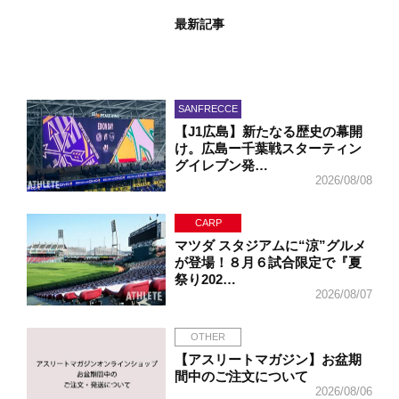
最新記事
SANFRECCE
【J1広島】新たなる歴史の幕開
け。広島ー千葉戦スターティン
グイレブン発…
2026/08/08
CARP
マツダ スタジアムに“涼”グルメ
が登場！８月６試合限定で『夏
祭り202…
2026/08/07
OTHER
【アスリートマガジン】お盆期
間中のご注文について
2026/08/06