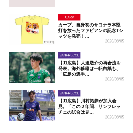
CARP
カープ、自身初のサヨナラ本塁
打を放ったファビアンの記念Tシ
ャツを発売！…
2026/08/05
SANFRECCE
【J1広島】大迫敬介の再合流を
発表。海外移籍は一転白紙も、
「広島の選手…
2026/08/05
SANFRECCE
【J1広島】川村拓夢が加入会
見。「この２年間、サンフレッ
チェの試合は見…
2026/08/05