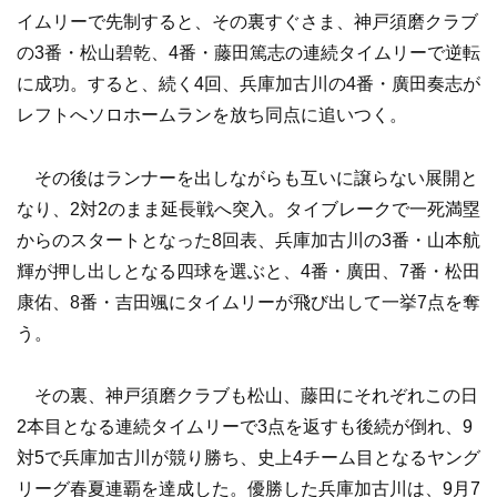
イムリーで先制すると、その裏すぐさま、神戸須磨クラブ
の3番・松山碧乾、4番・藤田篤志の連続タイムリーで逆転
に成功。すると、続く4回、兵庫加古川の4番・廣田奏志が
レフトへソロホームランを放ち同点に追いつく。
その後はランナーを出しながらも互いに譲らない展開と
なり、2対2のまま延長戦へ突入。タイブレークで一死満塁
からのスタートとなった8回表、兵庫加古川の3番・山本航
輝が押し出しとなる四球を選ぶと、4番・廣田、7番・松田
康佑、8番・吉田颯にタイムリーが飛び出して一挙7点を奪
う。
その裏、神戸須磨クラブも松山、藤田にそれぞれこの日
2本目となる連続タイムリーで3点を返すも後続が倒れ、9
対5で兵庫加古川が競り勝ち、史上4チーム目となるヤング
リーグ春夏連覇を達成した。優勝した兵庫加古川は、9月7