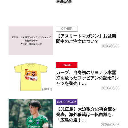
最新記事
OTHER
【アスリートマガジン】お盆期
間中のご注文について
2026/08/06
CARP
カープ、自身初のサヨナラ本塁
打を放ったファビアンの記念Tシ
ャツを発売！…
2026/08/05
SANFRECCE
【J1広島】大迫敬介の再合流を
発表。海外移籍は一転白紙も、
「広島の選手…
2026/08/05