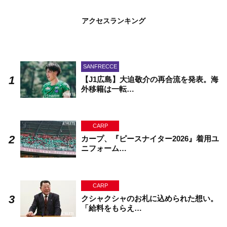
アクセスランキング
SANFRECCE
【J1広島】大迫敬介の再合流を発表。海
外移籍は一転…
CARP
カープ、『ピースナイター2026』着用ユ
ニフォーム…
CARP
クシャクシャのお札に込められた想い。
「給料をもらえ…