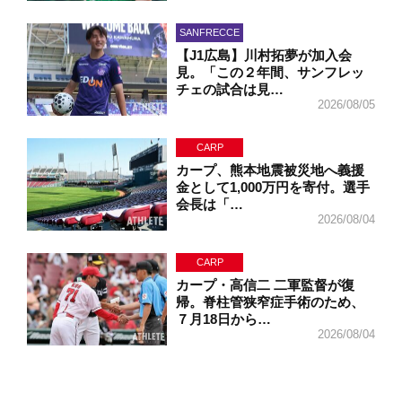
SANFRECCE
【J1広島】川村拓夢が加入会
見。「この２年間、サンフレッ
チェの試合は見…
2026/08/05
CARP
カープ、熊本地震被災地へ義援
金として1,000万円を寄付。選手
会長は「…
2026/08/04
CARP
カープ・高信二 二軍監督が復
帰。脊柱管狭窄症手術のため、
７月18日から…
2026/08/04