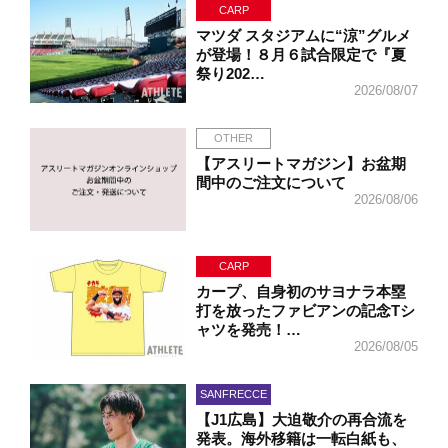
CARP
マツダ スタジアムに“涼”グルメ
が登場！８月６試合限定で『夏
祭り202…
2026/08/07
OTHER
【アスリートマガジン】お盆期
間中のご注文について
2026/08/06
CARP
カープ、自身初のサヨナラ本塁
打を放ったファビアンの記念Tシ
ャツを発売！…
2026/08/05
SANFRECCE
【J1広島】大迫敬介の再合流を
発表。海外移籍は一転白紙も、