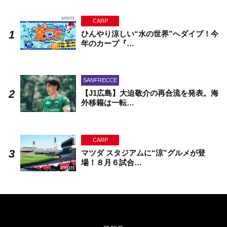
CARP
ひんやり涼しい“水の世界”へダイブ！今
年のカープ『…
SANFRECCE
【J1広島】大迫敬介の再合流を発表。海
外移籍は一転…
CARP
マツダ スタジアムに“涼”グルメが登
場！８月６試合…