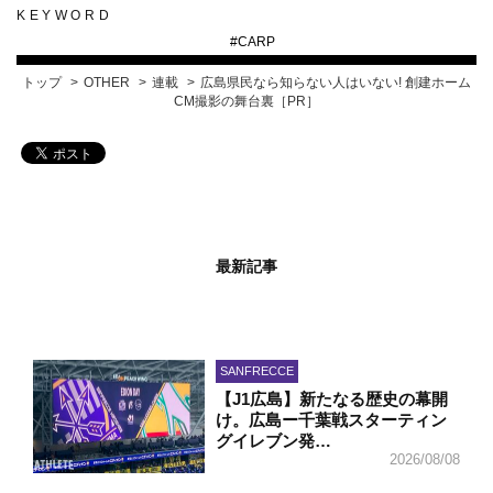
KEYWORD
#
CARP
トップ
OTHER
連載
広島県民なら知らない人はいない! 創建ホーム
CM撮影の舞台裏［PR］
最新記事
SANFRECCE
【J1広島】新たなる歴史の幕開
け。広島ー千葉戦スターティン
グイレブン発…
2026/08/08