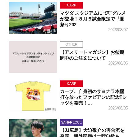
CARP
マツダ スタジアムに“涼”グルメ
が登場！８月６試合限定で『夏
祭り202…
2026/08/07
OTHER
【アスリートマガジン】お盆期
間中のご注文について
2026/08/06
CARP
カープ、自身初のサヨナラ本塁
打を放ったファビアンの記念Tシ
ャツを発売！…
2026/08/05
SANFRECCE
【J1広島】大迫敬介の再合流を
発表。海外移籍は一転白紙も、