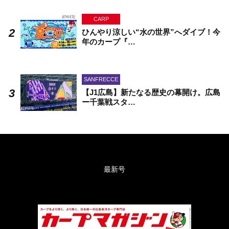
CARP
ひんやり涼しい“水の世界”へダイブ！今
年のカープ『…
SANFRECCE
【J1広島】新たなる歴史の幕開け。広島
ー千葉戦スタ…
最新号