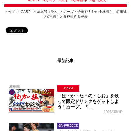
#
カープ
#
野球
#
小林樹斗
#
前川誠太
トップ
CARP
編集部コラム
カープ・今季戦力外の小林樹斗、前川誠
太の2選手と育成契約を発表
最新記事
CARP
「は・か・た・の・しお」を歌
って限定ドリンクをゲットしよ
う！カープ、『…
2026/08/10
SANFRECCE