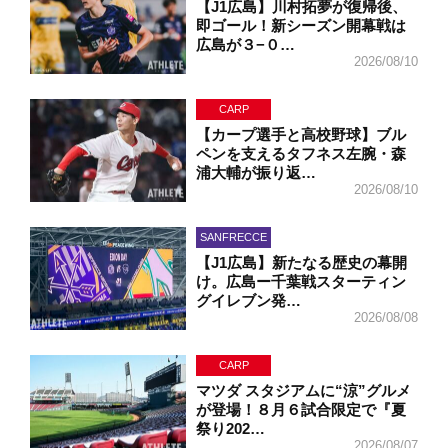
【J1広島】川村拓夢が復帰後、
即ゴール！新シーズン開幕戦は
広島が３−０…
2026/08/10
CARP
【カープ選手と高校野球】ブル
ペンを支えるタフネス左腕・森
浦大輔が振り返…
2026/08/10
SANFRECCE
【J1広島】新たなる歴史の幕開
け。広島ー千葉戦スターティン
グイレブン発…
2026/08/08
CARP
マツダ スタジアムに“涼”グルメ
が登場！８月６試合限定で『夏
祭り202…
2026/08/07