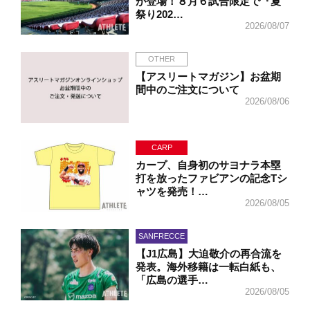
が登場！８月６試合限定で『夏
祭り202…
2026/08/07
OTHER
【アスリートマガジン】お盆期
間中のご注文について
2026/08/06
CARP
カープ、自身初のサヨナラ本塁
打を放ったファビアンの記念Tシ
ャツを発売！…
2026/08/05
SANFRECCE
【J1広島】大迫敬介の再合流を
発表。海外移籍は一転白紙も、
「広島の選手…
2026/08/05