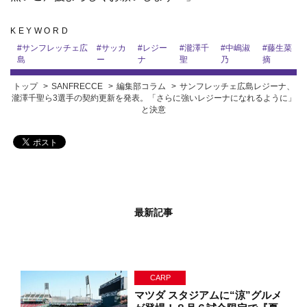
KEYWORD
#
サンフレッチェ広
#
サッカ
#
レジー
#
瀧澤千
#
中嶋淑
#
藤生菜
島
ー
ナ
聖
乃
摘
トップ
SANFRECCE
編集部コラム
サンフレッチェ広島レジーナ、
瀧澤千聖ら3選手の契約更新を発表。「さらに強いレジーナになれるように」
と決意
最新記事
CARP
マツダ スタジアムに“涼”グルメ