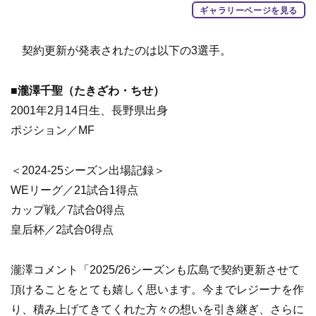
ギャラリーページを見る
契約更新が発表されたのは以下の3選手。
■瀧澤千聖（たきざわ・ちせ）
2001年2月14日生、長野県出身
ポジション／MF
＜2024-25シーズン出場記録＞
WEリーグ／21試合1得点
カップ戦／7試合0得点
皇后杯／2試合0得点
瀧澤コメント「2025/26シーズンも広島で契約更新させて
頂けることをとても嬉しく思います。今までレジーナを作
り、積み上げてきてくれた方々の想いを引き継ぎ、さらに