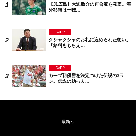
【J1広島】大迫敬介の再合流を発表。海
外移籍は一転…
CARP
クシャクシャのお札に込められた想い。
「給料をもらえ…
CARP
カープ初優勝を決定づけた伝説の3ラ
ン。伝説の助っ人…
最新号