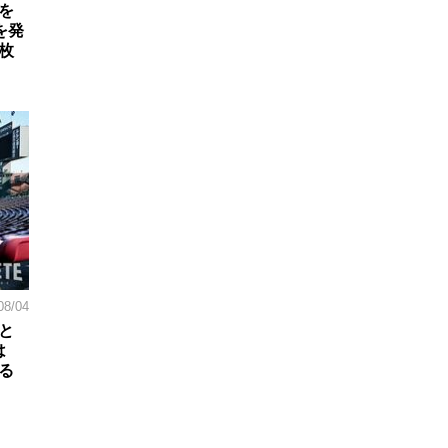
を
を発
枚
08/04
と
は
る