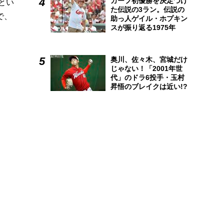
カープ初優勝を決定づけ
とい
た伝説の3ラン。伝説の
で、
助っ人ゲイル・ホプキン
スが振り返る1975年
奥川、佐々木、宮城だけ
じゃない！「2001年世
代」のドラ6投手・玉村
昇悟のブレイクは近い!?