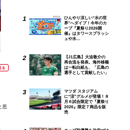
ひんやり涼しい“水の世
界”へダイブ！今年のカ
ープ『夏祭り2026開
催』はタワースプラッシ
ュや水…
【J1広島】大迫敬介の
再合流を発表。海外移籍
は一転白紙も、「広島の
見る
選手として貢献したい」
マツダ スタジアム
に“涼”グルメが登場！８
月６試合限定で『夏祭り
と思
2026』限定７商品を販
売