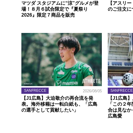
マツダ スタジアムに“涼”グルメが登
【アスリー
場！８月６試合限定で『夏祭り
のご注文に
2026』限定７商品を販売
SANFRECCE
SANFRECCE
2026/08/05
【J1広島】大迫敬介の再合流を発
【J1広島
表。海外移籍は一転白紙も、「広島
「この２年
の選手として貢献したい」
合は見なか
広島愛