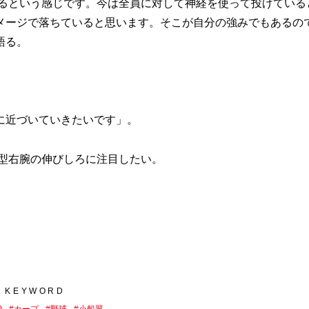
るという感じです。今は全員に対して神経を使って投げている
メージで落ちていると思います。そこが自分の強みでもあるの
語る。
。
に近づいていきたいです」。
大型右腕の伸びしろに注目したい。
KEYWORD
P
#
カープ
#
野球
#
小船翼