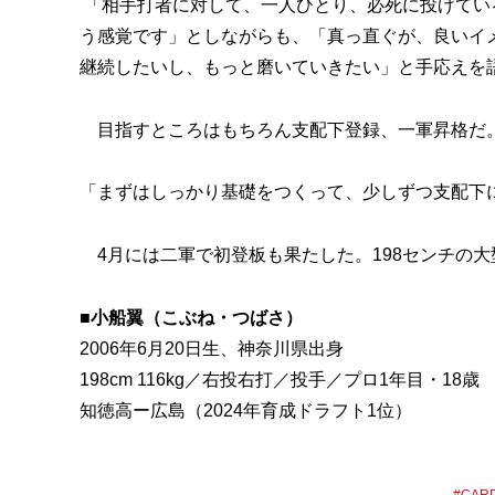
「相手打者に対して、一人ひとり、必死に投げてい
う感覚です」としながらも、「真っ直ぐが、良いイ
継続したいし、もっと磨いていきたい」と手応えを
目指すところはもちろん支配下登録、一軍昇格だ
「まずはしっかり基礎をつくって、少しずつ支配下
4月には二軍で初登板も果たした。198センチの
■小船翼（こぶね・つばさ）
2006年6月20日生、神奈川県出身
198cm 116kg／右投右打／投手／プロ1年目・18歳
知徳高ー広島（2024年育成ドラフト1位）
#
CAR