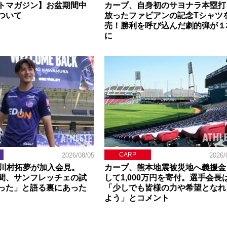
トマガジン】お盆期間中
カープ、自身初のサヨナラ本塁打
ついて
放ったファビアンの記念Tシャツ
売！勝利を呼び込んだ劇的弾が１
に
CARP
2026/08/05
2026/
】川村拓夢が加入会見。
カープ、熊本地震被災地へ義援金
間、サンフレッチェの試
して1,000万円を寄付。選手会長
った」と語る裏にあった
「少しでも皆様の力や希望となれ
よう」とコメント