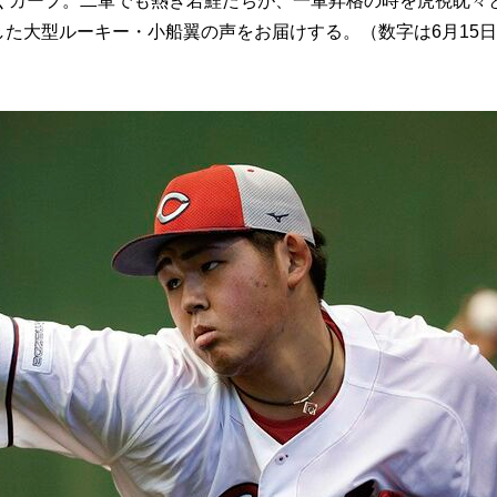
カープ。二軍でも熱き若鯉たちが、一軍昇格の時を虎視眈々
した大型ルーキー・小船翼の声をお届けする。（数字は6月15