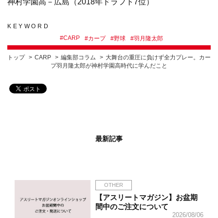
神村学園高－広島（2018年ドラフト7位）
KEYWORD
#
CARP
#
カープ
#
野球
#
羽月隆太郎
トップ
CARP
編集部コラム
大舞台の重圧に負けず全力プレー。カー
プ羽月隆太郎が神村学園高時代に学んだこと
最新記事
OTHER
【アスリートマガジン】お盆期
間中のご注文について
2026/08/06