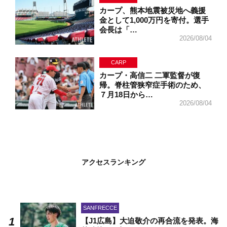
カープ、熊本地震被災地へ義援
金として1,000万円を寄付。選手
会長は「…
2026/08/04
CARP
カープ・高信二 二軍監督が復
帰。脊柱管狭窄症手術のため、
７月18日から…
2026/08/04
アクセスランキング
SANFRECCE
【J1広島】大迫敬介の再合流を発表。海