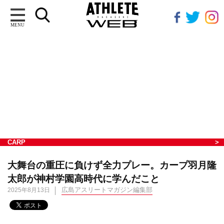
MENU
CARP
大舞台の重圧に負けず全力プレー。カープ羽月隆
太郎が神村学園高時代に学んだこと
広島アスリートマガジン編集部
2025年8月13日