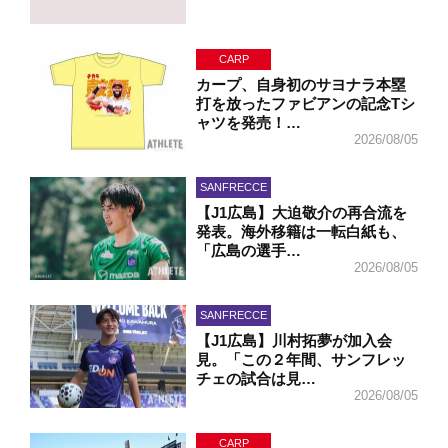
CARP
カープ、自身初のサヨナラ本塁
打を放ったファビアンの記念Tシ
ャツを発売！…
2026/08/05
SANFRECCE
【J1広島】大迫敬介の再合流を
発表。海外移籍は一転白紙も、
「広島の選手…
2026/08/05
SANFRECCE
【J1広島】川村拓夢が加入会
見。「この２年間、サンフレッ
チェの試合は見…
2026/08/05
CARP