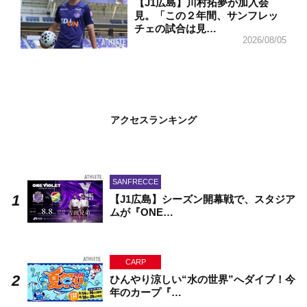
【J1広島】川村拓夢が加入会
見。「この２年間、サンフレッ
チェの試合は見…
2026/08/05
アクセスランキング
SANFRECCE
【J1広島】シーズン開幕戦で、スタジア
ムが『ONE…
CARP
ひんやり涼しい“水の世界”へダイブ！今
年のカープ『…