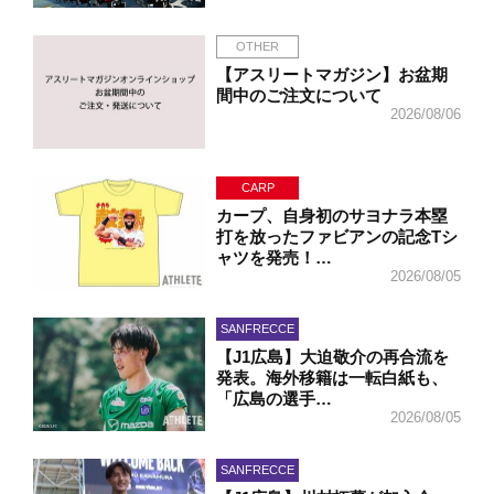
OTHER
【アスリートマガジン】お盆期
間中のご注文について
2026/08/06
CARP
カープ、自身初のサヨナラ本塁
打を放ったファビアンの記念Tシ
ャツを発売！…
2026/08/05
SANFRECCE
【J1広島】大迫敬介の再合流を
発表。海外移籍は一転白紙も、
「広島の選手…
2026/08/05
SANFRECCE