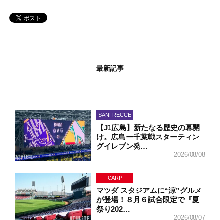
最新記事
SANFRECCE
【J1広島】新たなる歴史の幕開
け。広島ー千葉戦スターティン
グイレブン発…
2026/08/08
CARP
マツダ スタジアムに“涼”グルメ
が登場！８月６試合限定で『夏
祭り202…
2026/08/07