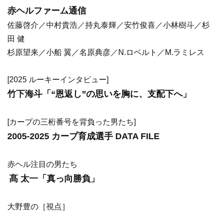
赤ヘルファーム通信
佐藤啓介／中村貴浩／持丸泰輝／安竹俊喜／小林樹斗／杉
田 健
杉原望来／小船 翼／名原典彦／N.ロベルト／M.ラミレス
[2025 ルーキーインタビュー]
竹下海斗「“恩返し”の思いを胸に、支配下へ」
[カープの三桁番号を背負った男たち]
2005-2025 カープ育成選手 DATA FILE
赤ヘル注目の男たち
髙 太一「真っ向勝負」
​大野豊の［視点］