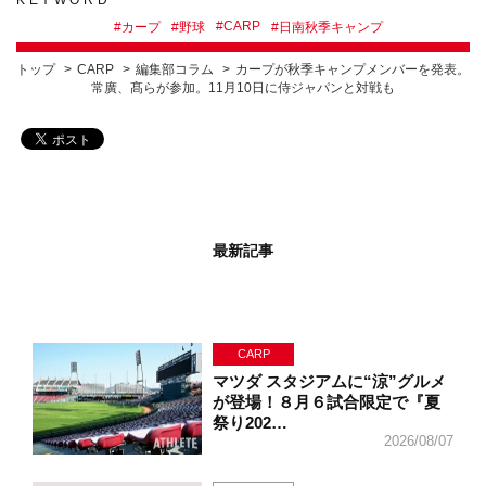
KEYWORD
#
CARP
#
カープ
#
野球
#
日南秋季キャンプ
トップ
CARP
編集部コラム
カープが秋季キャンプメンバーを発表。
常廣、髙らが参加。11月10日に侍ジャパンと対戦も
最新記事
CARP
マツダ スタジアムに“涼”グルメ
が登場！８月６試合限定で『夏
祭り202…
2026/08/07