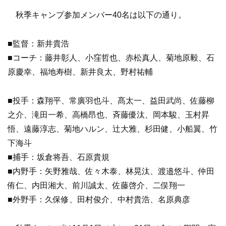
秋季キャンプ参加メンバー40名は以下の通り。
■監督：新井貴浩
■コーチ：藤井彰人、小窪哲也、赤松真人、菊地原毅、石
原慶幸、福地寿樹、新井良太、野村祐輔
■投手：森翔平、常廣羽也斗、髙太一、益田武尚、佐藤柳
之介、滝田一希、高橋昂也、斉藤優汰、岡本駿、玉村昇
悟、遠藤淳志、菊地ハルン、辻大雅、杉田健、小船翼、竹
下海斗
■捕手：坂倉将吾、石原貴規
■内野手：矢野雅哉、佐々木泰、林晃汰、渡邉悠斗、仲田
侑仁、内田湘大、前川誠太、佐藤啓介、二俣翔一
■外野手：久保修、田村俊介、中村貴浩、名原典彦