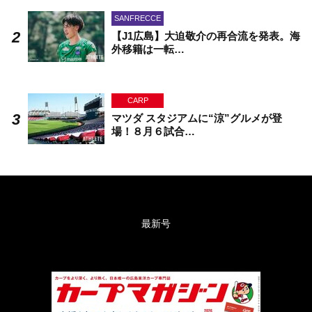
SANFRECCE
【J1広島】大迫敬介の再合流を発表。海
外移籍は一転…
CARP
マツダ スタジアムに“涼”グルメが登
場！８月６試合…
最新号