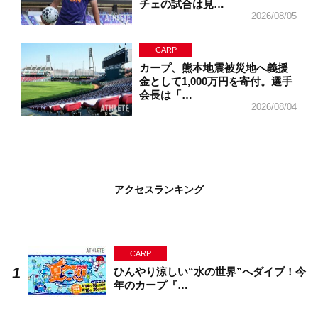
チェの試合は見…
2026/08/05
CARP
カープ、熊本地震被災地へ義援
金として1,000万円を寄付。選手
会長は「…
2026/08/04
アクセスランキング
CARP
ひんやり涼しい“水の世界”へダイブ！今
年のカープ『…