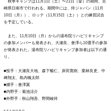
秋季キャンプは11月1日（土）〜21日（金）の期間、宮
崎県日南市で行われる。期間中には、侍ジャパン（11月
10日（月））、ロッテ（11月15日（土））との練習試合
を予定している。
また、11月10日（月）からの湯布院リハビリキャンプ
の参加メンバーも発表され、大瀬良、會澤ら10選手の参加
が発表された。湯布院リハビリキャンプ参加者は以下の通
り。
■投手：大瀬良大地、森下暢仁、床田寛樹、栗林良吏、中
﨑翔太、島内颯太郎
■捕手：會澤翼
■内野手：菊池涼介
■外野手：秋山翔吾、野間峻祥