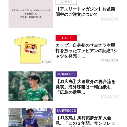
OTHER
【アスリートマガジン】お盆期
間中のご注文について
2026/08/06
CARP
カープ、自身初のサヨナラ本塁
打を放ったファビアンの記念Tシ
ャツを発売！…
2026/08/05
SANFRECCE
【J1広島】大迫敬介の再合流を
発表。海外移籍は一転白紙も、
「広島の選手…
2026/08/05
SANFRECCE
【J1広島】川村拓夢が加入会
見。「この２年間、サンフレッ