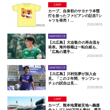
CARP
カープ、自身初のサヨナラ本塁
打を放ったファビアンの記念Tシ
ャツを発売！…
2026/08/05
SANFRECCE
【J1広島】大迫敬介の再合流を
発表。海外移籍は一転白紙も、
「広島の選手…
2026/08/05
SANFRECCE
【J1広島】川村拓夢が加入会
見。「この２年間、サンフレッ
チェの試合は見…
2026/08/05
CARP
カープ、熊本地震被災地へ義援
金として1,000万円を寄付。選手