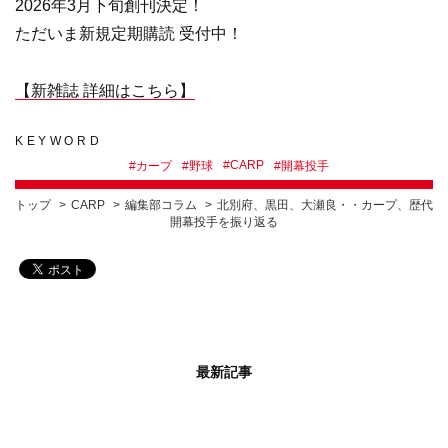
2026年3月下旬創刊決定！
ただいま新規定期購読 受付中！
【新雑誌 詳細はこちら】
KEYWORD
#
CARP
#
カープ
#
野球
#
開幕投手
トップ
CARP
編集部コラム
北別府、黒田、大瀬良・・カープ、歴代
開幕投手を振り返る
最新記事