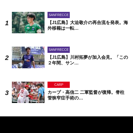
SANFRECCE
【J1広島】大迫敬介の再合流を発表。海
外移籍は一転…
SANFRECCE
【J1広島】川村拓夢が加入会見。「この
２年間、サン…
CARP
カープ・高信二 二軍監督が復帰。脊柱
管狭窄症手術の…