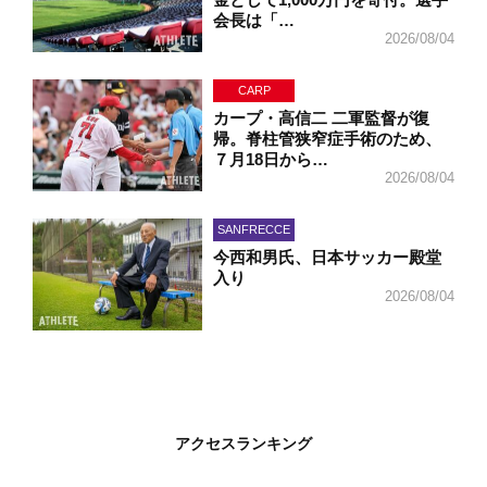
会長は「…
2026/08/04
CARP
カープ・高信二 二軍監督が復
帰。脊柱管狭窄症手術のため、
７月18日から…
2026/08/04
SANFRECCE
今西和男氏、日本サッカー殿堂
入り
2026/08/04
アクセスランキング