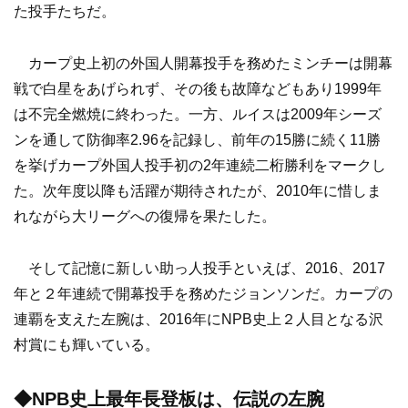
た投手たちだ。
カープ史上初の外国人開幕投手を務めたミンチーは開幕
戦で白星をあげられず、その後も故障などもあり1999年
は不完全燃焼に終わった。一方、ルイスは2009年シーズ
ンを通して防御率2.96を記録し、前年の15勝に続く11勝
を挙げカープ外国人投手初の2年連続二桁勝利をマークし
た。次年度以降も活躍が期待されたが、2010年に惜しま
れながら大リーグへの復帰を果たした。
そして記憶に新しい助っ人投手といえば、2016、2017
年と２年連続で開幕投手を務めたジョンソンだ。カープの
連覇を支えた左腕は、2016年にNPB史上２人目となる沢
村賞にも輝いている。
◆NPB史上最年長登板は、伝説の左腕