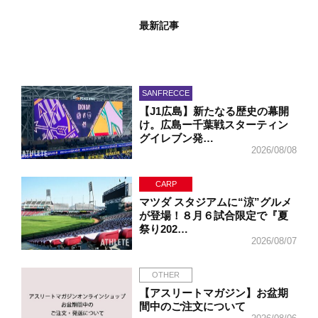
最新記事
SANFRECCE
【J1広島】新たなる歴史の幕開
け。広島ー千葉戦スターティン
グイレブン発…
2026/08/08
CARP
マツダ スタジアムに“涼”グルメ
が登場！８月６試合限定で『夏
祭り202…
2026/08/07
OTHER
【アスリートマガジン】お盆期
間中のご注文について