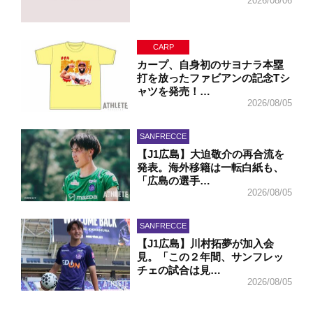
2026/08/06
CARP
カープ、自身初のサヨナラ本塁
打を放ったファビアンの記念Tシ
ャツを発売！…
2026/08/05
SANFRECCE
【J1広島】大迫敬介の再合流を
発表。海外移籍は一転白紙も、
「広島の選手…
2026/08/05
SANFRECCE
【J1広島】川村拓夢が加入会
見。「この２年間、サンフレッ
チェの試合は見…
2026/08/05