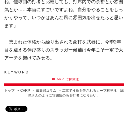
ね。他球団の打者と比較しても、打席内での余裕とか雰囲
気とか……本当にすごいですよね。自分をやることをしっ
かりやって、いつかはあんな風に雰囲気を出せたらと思い
ます」
恵まれた体格から繰り出される豪打を武器に、今季2年
目を迎える伸び盛りのスラッガー候補は今年こそ一軍で大
アーチを架けてみせる。
KEYWORD
#
CARP
#
林晃汰
トップ
CARP
編集部コラム
二軍で４番を任されるカープ林晃汰「誠
也さんのように雰囲気のある打者になりたい」