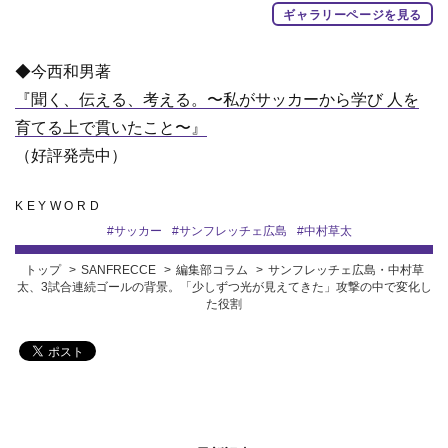
ギャラリーページを見る
◆今西和男著
『聞く、伝える、考える。〜私がサッカーから学び 人を
育てる上で貫いたこと〜』
（好評発売中）
KEYWORD
#
サッカー
#
サンフレッチェ広島
#
中村草太
トップ
SANFRECCE
編集部コラム
サンフレッチェ広島・中村草
太、3試合連続ゴールの背景。「少しずつ光が見えてきた」攻撃の中で変化し
た役割