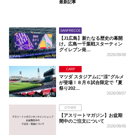
最新記事
SANFRECCE
【J1広島】新たなる歴史の幕開
け。広島ー千葉戦スターティン
グイレブン発…
2026/08/08
CARP
マツダ スタジアムに“涼”グルメ
が登場！８月６試合限定で『夏
祭り202…
2026/08/07
OTHER
【アスリートマガジン】お盆期
間中のご注文について
2026/08/06