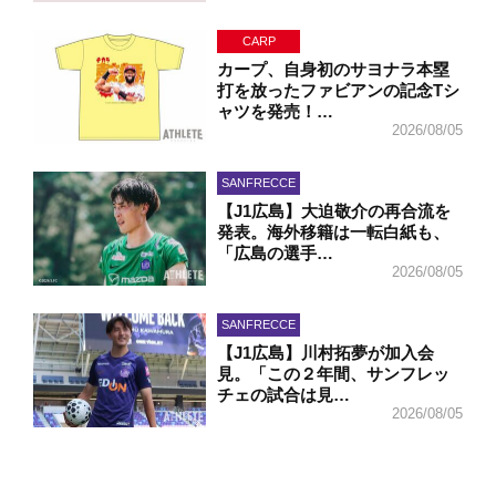
CARP
カープ、自身初のサヨナラ本塁
打を放ったファビアンの記念Tシ
ャツを発売！…
2026/08/05
SANFRECCE
【J1広島】大迫敬介の再合流を
発表。海外移籍は一転白紙も、
「広島の選手…
2026/08/05
SANFRECCE
【J1広島】川村拓夢が加入会
見。「この２年間、サンフレッ
チェの試合は見…
2026/08/05