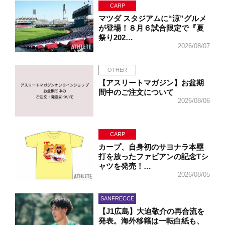
CARP
マツダ スタジアムに“涼”グルメ
が登場！８月６試合限定で『夏
祭り202…
2026/08/07
OTHER
【アスリートマガジン】お盆期
間中のご注文について
2026/08/06
CARP
カープ、自身初のサヨナラ本塁
打を放ったファビアンの記念Tシ
ャツを発売！…
2026/08/05
SANFRECCE
【J1広島】大迫敬介の再合流を
発表。海外移籍は一転白紙も、