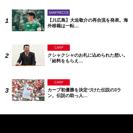
SANFRECCE
【J1広島】大迫敬介の再合流を発表。海
外移籍は一転…
CARP
クシャクシャのお札に込められた想い。
「給料をもらえ…
CARP
カープ初優勝を決定づけた伝説の3ラ
ン。伝説の助っ人…