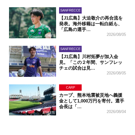
SANFRECCE
【J1広島】大迫敬介の再合流を
発表。海外移籍は一転白紙も、
「広島の選手…
2026/08/05
SANFRECCE
【J1広島】川村拓夢が加入会
見。「この２年間、サンフレッ
チェの試合は見…
2026/08/05
CARP
カープ、熊本地震被災地へ義援
金として1,000万円を寄付。選手
会長は「…
2026/08/04