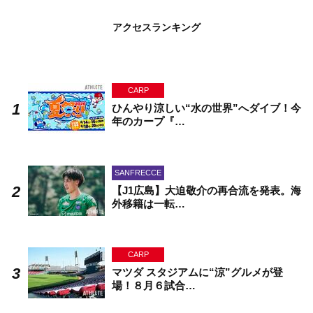
アクセスランキング
CARP
ひんやり涼しい“水の世界”へダイブ！今
年のカープ『…
SANFRECCE
【J1広島】大迫敬介の再合流を発表。海
外移籍は一転…
CARP
マツダ スタジアムに“涼”グルメが登
場！８月６試合…