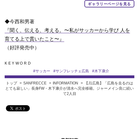
ギャラリーページを見る
◆今西和男著
『聞く、伝える、考える。〜私がサッカーから学び 人を
育てる上で貫いたこと〜』
（好評発売中）
KEYWORD
#
サッカー
#
サンフレッチェ広島
#
木下康介
トップ
SANFRECCE
INFORMATION
【J1広島】「広島を去るのは
とても寂しい」長身FW・木下康介が清水へ完全移籍。ジャーメイン良に続い
て2人目