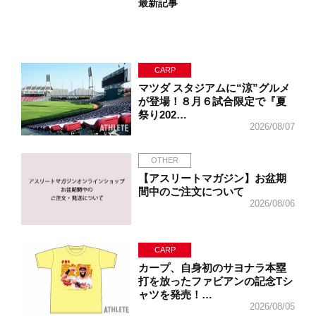
最新記事
CARP
マツダ スタジアムに“涼”グルメ
が登場！８月６試合限定で『夏
祭り202…
2026/08/07
OTHER
【アスリートマガジン】お盆期
間中のご注文について
2026/08/06
CARP
カープ、自身初のサヨナラ本塁
打を放ったファビアンの記念Tシ
ャツを発売！…
2026/08/05