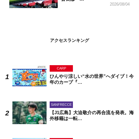
2026/08/04
アクセスランキング
CARP
ひんやり涼しい“水の世界”へダイブ！今
年のカープ『…
SANFRECCE
【J1広島】大迫敬介の再合流を発表。海
外移籍は一転…