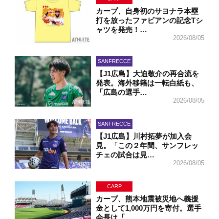
カープ、自身初のサヨナラ本塁
打を放ったファビアンの記念Tシ
ャツを発売！…
2026/08/05
SANFRECCE
【J1広島】大迫敬介の再合流を
発表。海外移籍は一転白紙も、
「広島の選手…
2026/08/05
SANFRECCE
【J1広島】川村拓夢が加入会
見。「この２年間、サンフレッ
チェの試合は見…
2026/08/05
CARP
カープ、熊本地震被災地へ義援
金として1,000万円を寄付。選手
会長は「…