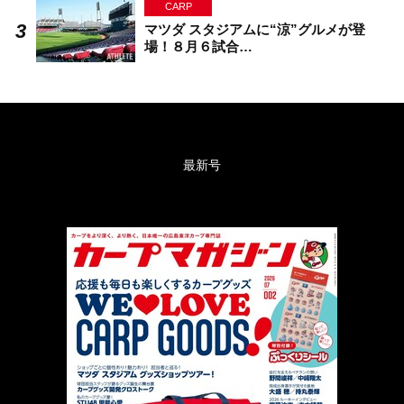
CARP
マツダ スタジアムに“涼”グルメが登
場！８月６試合…
最新号