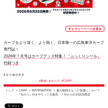
ギャラリーページを見る
カープをより深く、より熱く。日本唯一の広島東洋カープ
専門誌！
2026年７月号はカープグッズ特集！『ぷっくりシール』
付録つき
KEYWORD
#
CARP
#
野球
#
カープ
トップ
CARP
INFORMATION
夏の観戦をもっと快適に！カープ、
『氷のう』付きチケットを販売。７月からの14試合限定