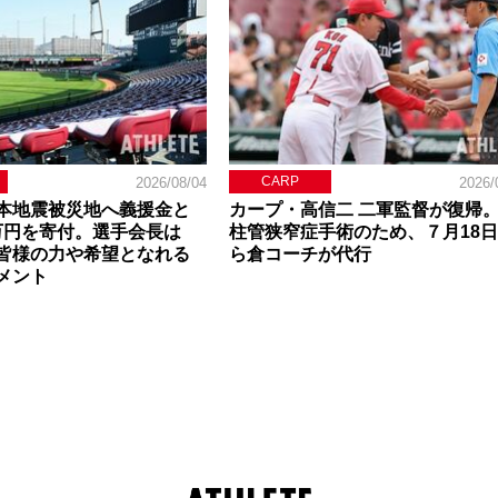
CARP
2026/08/04
2026/
本地震被災地へ義援金と
カープ・高信二 二軍監督が復帰
0万円を寄付。選手会長は
柱管狭窄症手術のため、７月18
皆様の力や希望となれる
ら倉コーチが代行
メント