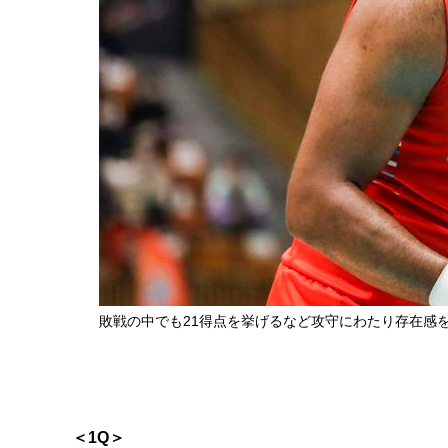
敗戦の中でも21得点を挙げるなど攻守にわたり存在感
＜1Q＞