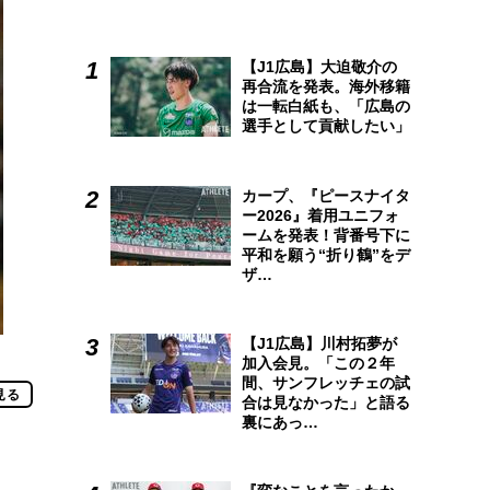
【J1広島】大迫敬介の
再合流を発表。海外移籍
は一転白紙も、「広島の
選手として貢献したい」
カープ、『ピースナイタ
ー2026』着用ユニフォ
ームを発表！背番号下に
平和を願う“折り鶴”をデ
ザ…
【J1広島】川村拓夢が
加入会見。「この２年
間、サンフレッチェの試
見る
合は見なかった」と語る
裏にあっ…