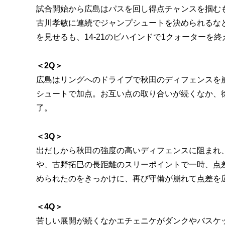
試合開始から広島はパスを回し得点チャンスを掴む
古川孝敏に連続でジャンプシュートを決められるな
を見せるも、14-21のビハインドで1クォーターを終
＜2Q＞
広島はリングへのドライブで秋田のディフェンスを
シュートで加点。お互い点の取り合いが続くなか、徐
了。
＜3Q＞
出だしから秋田の強度の高いディフェンスに阻まれ
や、古野拓巳の長距離のスリーポイントで一時、点
められたのをきっかけに、再び守備が崩れて点差を広
＜4Q＞
苦しい展開が続くなかエチェニケがダンクやバスケ