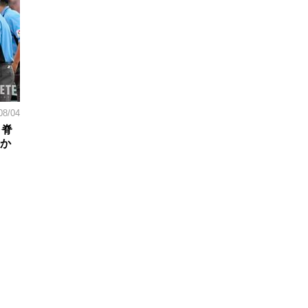
08/04
。脊
日か