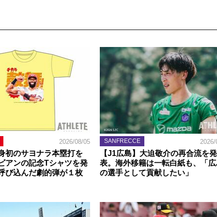
SANFRECCE
2026/08/05
2026/
身初のサヨナラ本塁打を
【J1広島】大迫敬介の再合流を発
ビアンの記念Tシャツを発
表。海外移籍は一転白紙も、「広
呼び込んだ劇的弾が１枚
の選手として貢献したい」