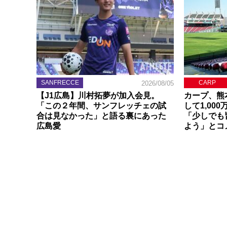
SANFRECCE
CARP
2026/08/05
【J1広島】川村拓夢が加入会見。
カープ、熊
「この２年間、サンフレッチェの試
して1,00
合は見なかった」と語る裏にあった
「少しでも
広島愛
よう」とコ