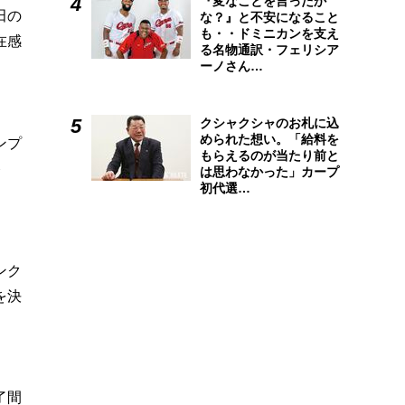
『変なことを言ったか
田の
な？』と不安になること
も・・ドミニカンを支え
在感
る名物通訳・フェリシア
ーノさん…
クシャクシャのお札に込
められた想い。「給料を
ンプ
もらえるのが当たり前と
終
は思わなかった」カープ
初代選…
ンク
を決
了間