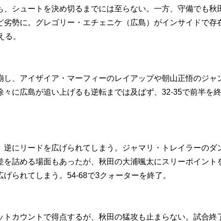
も、シュートを決め切るまでには至らない。一方、守備でも秋
ど劣勢に。グレゴリー・エチェニケ（広島）がインサイドで存
える。
崩し、アイザイア・マーフィーのレイアップや朝山正悟のジャ
々に広島が追い上げるも逆転までは及ばず、32-35で前半を
、逆にリードを広げられてしまう。ジャマリ・トレイラーのダ
差を詰める場面もあったが、秋田の大浦颯太にスリーポイント
げられてしまう。54-68で3クォーターを終了。
ットカウントで得点するが、秋田の猛攻も止まらない。試合終