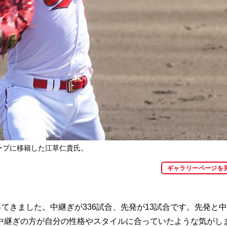
ープに移籍した江草仁貴氏。
ギャラリーページを
てきました。中継ぎが336試合、先発が13試合です。先発と
中継ぎの方が自分の性格やスタイルに合っていたような気がし