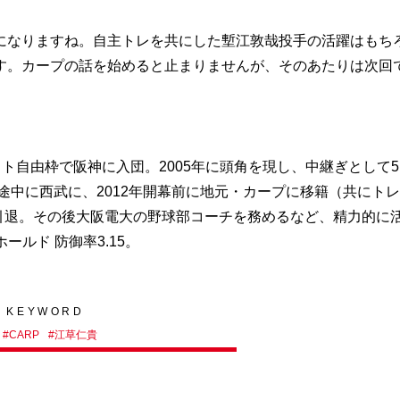
なりますね。自主トレを共にした塹江敦哉投手の活躍はもち
す。カープの話を始めると止まりませんが、そのあたりは次回
ラフト自由枠で阪神に入団。2005年に頭角を現し、中継ぎとして5
途中に西武に、2012年開幕前に地元・カープに移籍（共にト
役引退。その後大阪電大の野球部コーチを務めるなど、精力的に
ホールド 防御率3.15。
KEYWORD
#
CARP
#
江草仁貴