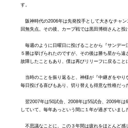
す。
阪神時代の2006年は先発投手として大きなチャ
回無失点。その後、カープ戦では黒田博樹さんと投
毎週のように日曜日に投げることから『サンデー江
５勝は挙げられたのですが、その後は勝ち星から遠
故障したこともあり、僕は再びリリーフに戻ること
当時のことを振り返ると、神様が『中継ぎをやりな
毎日投げる喜びもあり、切り替えも得意な性格だっ
翌2007年は50試合、2008年は55試合、200
していて、毎年あっという間に１年が過ぎていまし
不思議なことに、この３年間は疲れをほとんど感じ