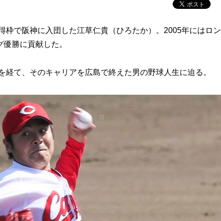
得枠で阪神に入団した江草仁貴（ひろたか）。2005年にはロ
グ優勝に貢献した。
折を経て、そのキャリアを広島で終えた男の野球人生に迫る。