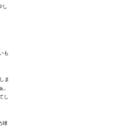
少し
いも
しま
ぁ。
てし
め球