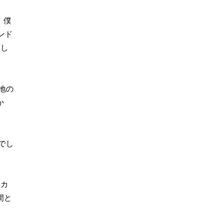
。僕
ンド
まし
地の
か
でし
しカ
間と