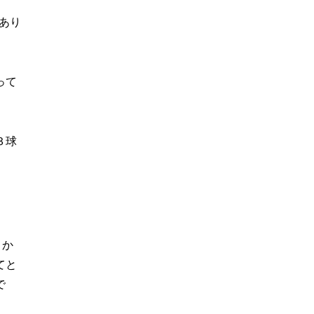
あり
って
３球
きか
てと
で