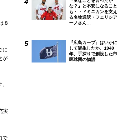
『変なことを言ったか
な？』と不安になること
も・・ドミニカンを支え
る名物通訳・フェリシア
は８
ーノさん…
『広島カープ』はいかに
して誕生したか。1949
でに
年、手探りで創設した市
之が
民球団の物語
す。
。
充実
力で