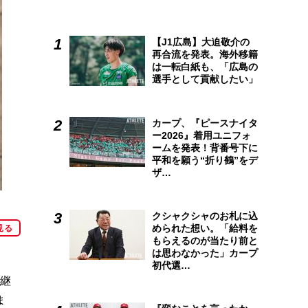
【J1広島】大迫敬介の
再合流を発表。海外移籍
は一転白紙も、「広島の
選手として貢献したい」
カープ、『ピースナイタ
ー2026』着用ユニフォ
ームを発表！背番号下に
平和を願う“折り鶴”をデ
ザ…
クシャクシャのお札に込
められた想い。「給料を
見る
もらえるのが当たり前と
は思わなかった」カープ
初代選…
中継
ま