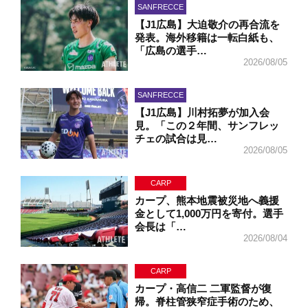
SANFRECCE
【J1広島】大迫敬介の再合流を
発表。海外移籍は一転白紙も、
「広島の選手…
2026/08/05
SANFRECCE
【J1広島】川村拓夢が加入会
見。「この２年間、サンフレッ
チェの試合は見…
2026/08/05
CARP
カープ、熊本地震被災地へ義援
金として1,000万円を寄付。選手
会長は「…
2026/08/04
CARP
カープ・高信二 二軍監督が復
帰。脊柱管狭窄症手術のため、