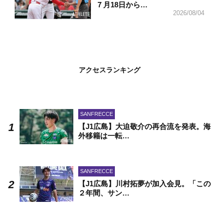
７月18日から…
2026/08/04
アクセスランキング
SANFRECCE
【J1広島】大迫敬介の再合流を発表。海
外移籍は一転…
SANFRECCE
【J1広島】川村拓夢が加入会見。「この
２年間、サン…