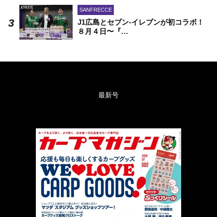
SANFRECCE
J1広島とセブン-イレブンが初コラボ！
８月４日〜『…
最新号