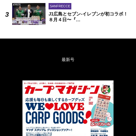
SANFRECCE
J1広島とセブン-イレブンが初コラボ！
８月４日〜『…
最新号