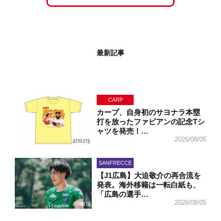
最新記事
CARP
カープ、自身初のサヨナラ本塁
打を放ったファビアンの記念Tシ
ャツを発売！…
2026/08/05
SANFRECCE
【J1広島】大迫敬介の再合流を
発表。海外移籍は一転白紙も、
「広島の選手…
2026/08/05