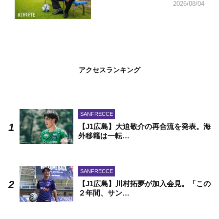
2026/08/04
アクセスランキング
SANFRECCE
【J1広島】大迫敬介の再合流を発表。海
外移籍は一転…
SANFRECCE
【J1広島】川村拓夢が加入会見。「この
２年間、サン…