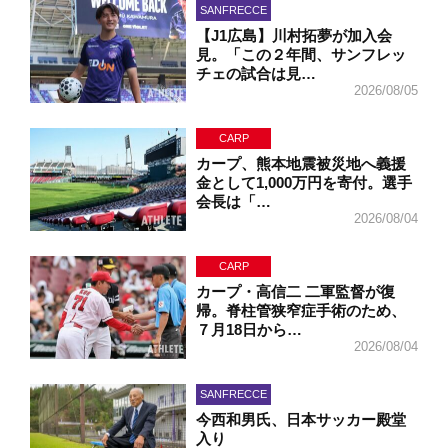
SANFRECCE
【J1広島】川村拓夢が加入会
見。「この２年間、サンフレッ
チェの試合は見…
2026/08/05
CARP
カープ、熊本地震被災地へ義援
金として1,000万円を寄付。選手
会長は「…
2026/08/04
CARP
カープ・高信二 二軍監督が復
帰。脊柱管狭窄症手術のため、
７月18日から…
2026/08/04
SANFRECCE
今西和男氏、日本サッカー殿堂
入り