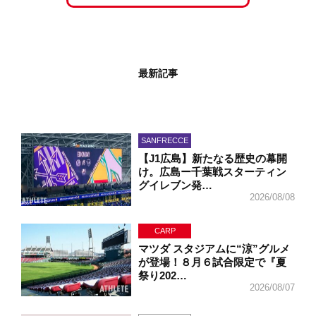
最新記事
SANFRECCE
【J1広島】新たなる歴史の幕開
け。広島ー千葉戦スターティン
グイレブン発…
2026/08/08
CARP
マツダ スタジアムに“涼”グルメ
が登場！８月６試合限定で『夏
祭り202…
2026/08/07