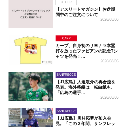
OTHER
【アスリートマガジン】お盆期
間中のご注文について
2026/08/06
CARP
カープ、自身初のサヨナラ本塁
打を放ったファビアンの記念Tシ
ャツを発売！…
2026/08/05
SANFRECCE
【J1広島】大迫敬介の再合流を
発表。海外移籍は一転白紙も、
「広島の選手…
2026/08/05
SANFRECCE
【J1広島】川村拓夢が加入会
見。「この２年間、サンフレッ