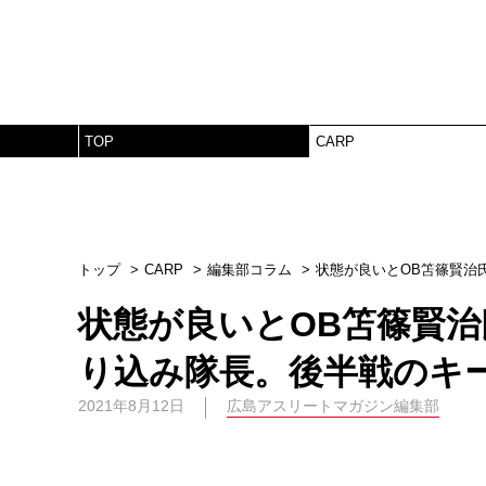
TOP
CARP
トップ
CARP
編集部コラム
状態が良いとOB笘篠賢治
状態が良いとOB笘篠賢
り込み隊長。後半戦のキ
2021年8月12日
広島アスリートマガジン編集部