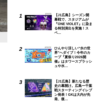
【J1広島】シーズン開
幕戦で、スタジアムが
『ONE VIOLET』に染ま
る特別演出を実施！ス
ペ…
ひんやり涼しい“水の世
界”へダイブ！今年のカ
ープ『夏祭り2026開
催』はタワースプラッシ
ュや水…
【J1広島】新たなる歴
史の幕開け。広島ー千葉
戦スターティングイレブ
ン発表！GKは大内が先
発、復…