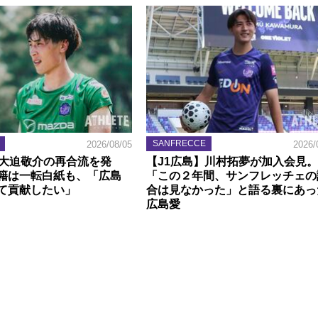
SANFRECCE
2026/08/05
2026/
】大迫敬介の再合流を発
【J1広島】川村拓夢が加入会見。
籍は一転白紙も、「広島
「この２年間、サンフレッチェの
て貢献したい」
合は見なかった」と語る裏にあっ
広島愛