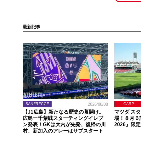
最新記事
SANFRECCE
CARP
2026/08/08
【J1広島】新たなる歴史の幕開け。
マツダ ス
広島ー千葉戦スターティングイレブ
場！８月６
ン発表！GKは大内が先発、復帰の川
2026』限
村、新加入のアレーはサブスタート