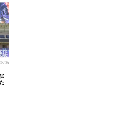
08/05
試
た