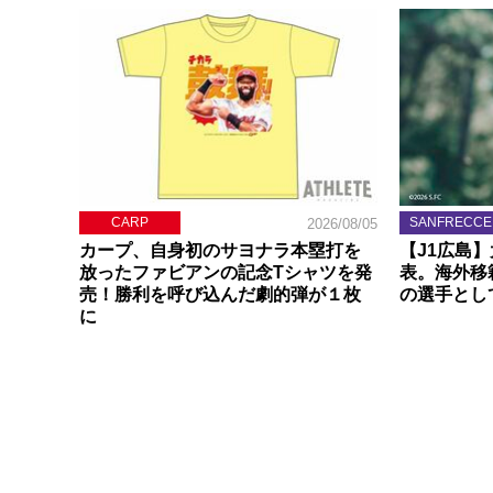
CARP
SANFRECCE
2026/08/05
カープ、自身初のサヨナラ本塁打を
【J1広島
放ったファビアンの記念Tシャツを発
表。海外移
売！勝利を呼び込んだ劇的弾が１枚
の選手とし
に