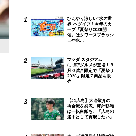
ひんやり涼しい“水の世
界”へダイブ！今年のカ
ープ『夏祭り2026開
催』はタワースプラッシ
ュや水…
マツダ スタジアム
に“涼”グルメが登場！８
月６試合限定で『夏祭り
2026』限定７商品を販
売
【J1広島】大迫敬介の
再合流を発表。海外移籍
は一転白紙も、「広島の
選手として貢献したい」