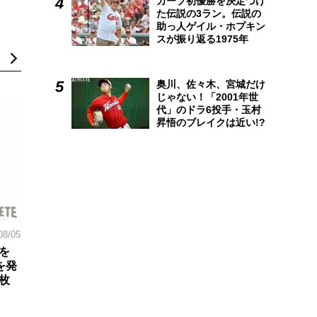
カープ初優勝を決定づけ
た伝説の3ラン。伝説の
助っ人ゲイル・ホプキン
スが振り返る1975年
奥川、佐々木、宮城だけ
じゃない！「2001年世
代」のドラ6投手・玉村
昇悟のブレイクは近い!?
08/05
を
を発
枚