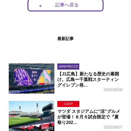
記事へ戻る
最新記事
SANFRECCE
【J1広島】新たなる歴史の幕開
け。広島ー千葉戦スターティン
グイレブン発…
2026/08/08
CARP
マツダ スタジアムに“涼”グルメ
が登場！８月６試合限定で『夏
祭り202…
2026/08/07