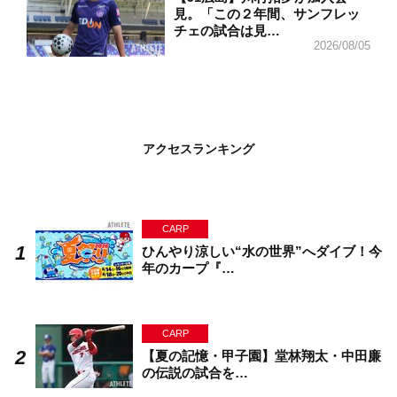
見。「この２年間、サンフレッ
チェの試合は見…
2026/08/05
アクセスランキング
CARP
ひんやり涼しい“水の世界”へダイブ！今
年のカープ『…
CARP
【夏の記憶・甲子園】堂林翔太・中田廉
の伝説の試合を…