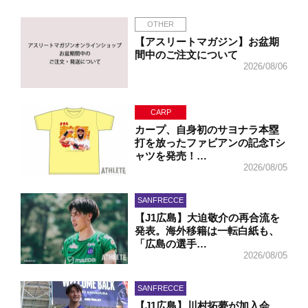
OTHER
【アスリートマガジン】お盆期
間中のご注文について
2026/08/06
CARP
カープ、自身初のサヨナラ本塁
打を放ったファビアンの記念Tシ
ャツを発売！…
2026/08/05
SANFRECCE
【J1広島】大迫敬介の再合流を
発表。海外移籍は一転白紙も、
「広島の選手…
2026/08/05
SANFRECCE
【J1広島】川村拓夢が加入会