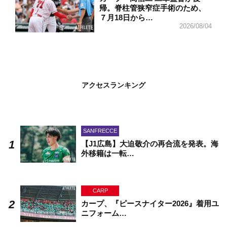
帰。脊柱管狭窄症手術のため、
７月18日から…
2026/08/04
アクセスランキング
SANFRECCE
【J1広島】大迫敬介の再合流を発表。海
外移籍は一転…
CARP
カープ、『ピースナイター2026』着用ユ
ニフォーム…