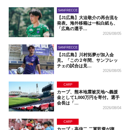
SANFRECCE
【J1広島】大迫敬介の再合流を
発表。海外移籍は一転白紙も、
「広島の選手…
2026/08/05
SANFRECCE
【J1広島】川村拓夢が加入会
見。「この２年間、サンフレッ
チェの試合は見…
2026/08/05
CARP
カープ、熊本地震被災地へ義援
金として1,000万円を寄付。選手
会長は「…
2026/08/04
CARP
カープ・高信二 二軍監督が復