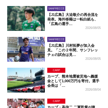
SANFRECCE
【J1広島】大迫敬介の再合流を
発表。海外移籍は一転白紙も、
「広島の選手…
2026/08/05
SANFRECCE
【J1広島】川村拓夢が加入会
見。「この２年間、サンフレッ
チェの試合は見…
2026/08/05
CARP
カープ、熊本地震被災地へ義援
金として1,000万円を寄付。選手
会長は「…
2026/08/04
CARP
カープ・高信二 二軍監督が復