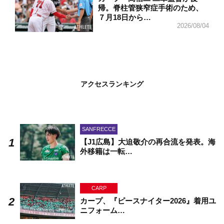
帰。脊柱管狭窄症手術のため、
７月18日から…
2026/08/04
アクセスランキング
SANFRECCE
【J1広島】大迫敬介の再合流を発表。海
外移籍は一転…
CARP
カープ、『ピースナイター2026』着用ユ
ニフォーム…